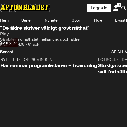
Logga in
Hem
Serier
Nyheter
Sport
Nöje
Livsstil
"De äldre skriver väldigt grovt näthat"
Play
Så skiljer sig näthatet mellan unga och äldre
Se mer
Play
•
01.04.19
•
61 sek
Senast
SE ALLA
NYHETER
•
FÖR 28 MIN SEN
0:45
FOTBOLL
•
I D
Här somnar programledaren – i sändning
Stökiga sce
svit fortsätt