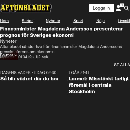
Logga in
Hem
Serier
Nyheter
Sport
Nöje
Livsstil
Finansminister Magdalena Andersson presenterar
prognos för Sveriges ekonomi
Nyheter
Aftonbladet sänder live från finansminister Magdalena Anderssons 
presskonferens om ekonomin.
Se mer
Nyheter
•
01.04.19
•
112 sek
SE ALLA
DAGENS VÄDER
•
I DAG 02:30
1:06
I GÅR 21:41
Så blir vädret där du bor
Larmet: Misstänkt farligt
föremål i centrala
Stockholm