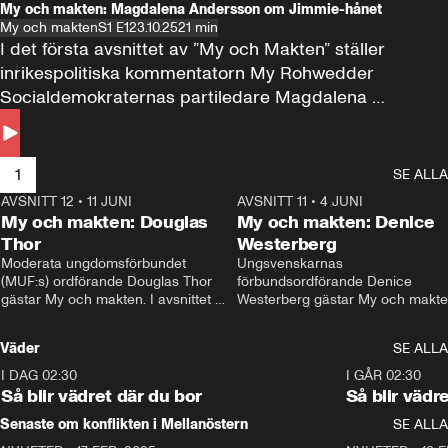
My och makten: Magdalena Andersson om Jimmie-hånet
My och makten
S1 E1
23.10.25
21 min
I det första avsnittet av ”My och Makten” ställer 
inrikespolitiska kommentatorn My Rohwedder 
Socialdemokraternas partiledare Magdalena 
Andersson till svars.
1
SE ALLA
AVSNITT 12
•
11 JUNI
26:27
AVSNITT 11
•
4 JUNI
2
My och makten: Douglas
My och makten: Denice
Thor
Westerberg
Moderata ungdomsförbundet 
Ungsvenskarnas 
(MUF:s) ordförande Douglas Thor 
förbundsordförande Denice 
gästar My och makten. I avsnittet 
Westerberg gästar My och makten.
diskuteras tonårsutvisningarna och 
avsnittet diskuteras migrationsfrå
hur Moderaterna ska locka väljare till 
och hur SD ska locka kvinnliga 
Väder
SE ALLA
valet i höst. 
väljare. 
I DAG 02:30
1:06
I GÅR 02:30
Så blir vädret där du bor
Så blir vädr
Senaste om konflikten i Mellanöstern
SE ALLA