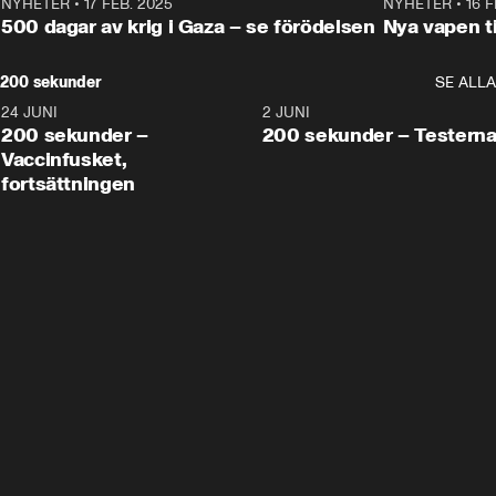
NYHETER
•
17 FEB. 2025
0:45
NYHETER
•
16 F
500 dagar av krig i Gaza – se förödelsen
Nya vapen ti
200 sekunder
SE ALLA
24 JUNI
5:00
2 JUNI
200 sekunder –
200 sekunder – Testern
Vaccinfusket,
fortsättningen