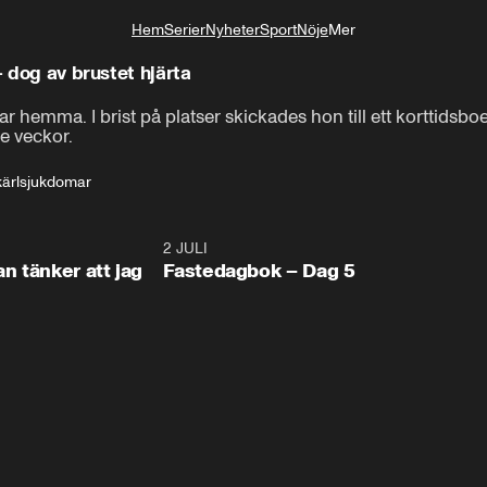
Hem
Serier
Nyheter
Sport
Nöje
Mer
Livsstil
– dog av brustet hjärta
ar hemma. I brist på platser skickades hon till ett korttidsb
re veckor.
 kärlsjukdomar
0:48
2 JULI
1:3
n tänker att jag
Fastedagbok – Dag 5