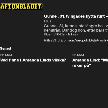
Gunnel, 81, tvingades flytta runt 
Plus
Gunnel, 81, kunde inte längre bo kv
hemifrån. Där dog hon, efter bara t
Plus
•
01.04.19
•
171 sek
Hälsa
Vård & omsorg
Vårdpolitik
Hjärt- och
Senast
22 MAJ
0:59
22 MAJ
Plus
Plus
Vad finns i Amanda Linds väska?
Amanda Lind: ”Ma
röker på”