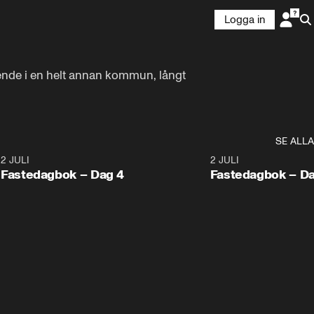
Logga in
oende i en helt annan kommun, långt 
SE ALLA
5
2 JULI
1:16
2 JULI
Fastedagbok – Dag 4
Fastedagbok – Da