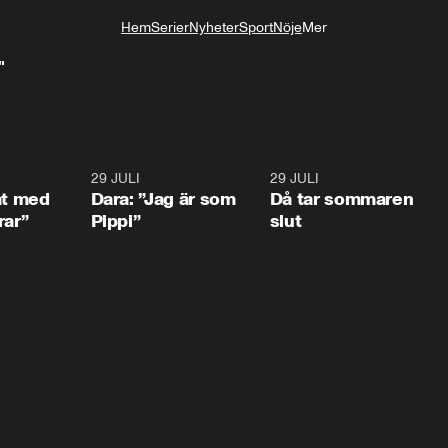
Hem
Serier
Nyheter
Sport
Nöje
Mer
Livsstil
"
1:02
29 JULI
0:41
29 JULI
0:3
at med
Dara: ”Jag är som
Då tar sommaren
rar”
Pippi”
slut