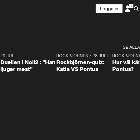
Logga in
SE ALLA
9
29 JULI
0:47
ROCKBJÖRNEN
•
28 JULI
0:15
ROCKBJÖRN
Duellen i Noll2 : ”Han
Rockbjörnen-quiz:
Hur väl kä
ljuger mest”
Katia VS Pontus
Pontus?