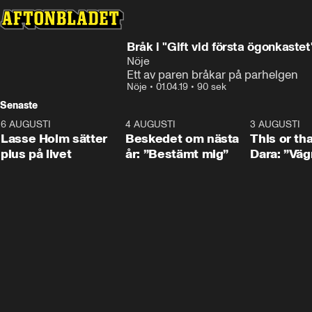
Bråk i "Gift vid första ögonkastet
Nöje
Ett av paren bråkar på parhelgen
Nöje
•
01.04.19
•
90 sek
Senaste
6 AUGUSTI
1:04
4 AUGUSTI
0:24
3 AUGUSTI
Lasse Holm sätter
Beskedet om nästa
This or th
plus på livet
år: ”Bestämt mig”
Dara: ”Väg