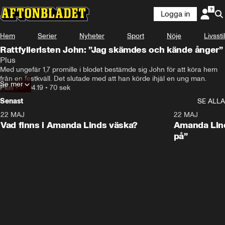
Logga in
Hem
Serier
Nyheter
Sport
Nöje
Livsstil
Rattfylleristen John: ”Jag skämdes och kände ånger”
Plus
Med ungefär 1,7 promille i blodet bestämde sig John för att köra hem 
från en festkväll. Det slutade med att han körde ihjäl en ung man.
Se mer
Plus
•
01.04.19
•
70 sek
Senast
SE ALLA
22 MAJ
0:59
22 MAJ
Plus
Plus
Vad finns i Amanda Linds väska?
Amanda Lind
på”