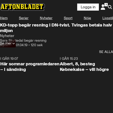
Logga in
Hem
Serier
Nyheter
Sport
Nöje
Livsstil
KD-topp begär resning i DN-tvist. Tvingas betala halv
miljon
Nyheter
Sara Skyttedal begär resning
Se mer
Nyheter
•
01.04.19
•
120 sek
SE ALLA
I GÅR 19:07
0:45
I GÅR 15:23
Här somnar programledaren
Albert, 8, besteg
– i sändning
Kebnekaise – vill högre