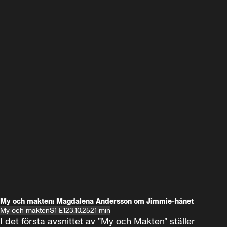
My och makten: Magdalena Andersson om Jimmie-hånet
My och makten
S1 E1
23.10.25
21 min
I det första avsnittet av ”My och Makten” ställer 