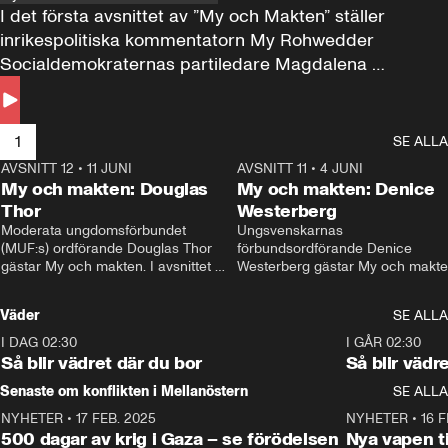
I det första avsnittet av ”My och Makten” ställer 
inrikespolitiska kommentatorn My Rohwedder 
Socialdemokraternas partiledare Magdalena 
Andersson till svars.
1
SE ALLA
AVSNITT 12
•
11 JUNI
26:27
AVSNITT 11
•
4 JUNI
2
My och makten: Douglas
My och makten: Denice
Thor
Westerberg
Moderata ungdomsförbundet 
Ungsvenskarnas 
(MUF:s) ordförande Douglas Thor 
förbundsordförande Denice 
gästar My och makten. I avsnittet 
Westerberg gästar My och makten.
diskuteras tonårsutvisningarna och 
avsnittet diskuteras migrationsfrå
hur Moderaterna ska locka väljare till 
och hur SD ska locka kvinnliga 
Väder
SE ALLA
valet i höst. 
väljare. 
I DAG 02:30
1:06
I GÅR 02:30
Så blir vädret där du bor
Så blir vädr
Senaste om konflikten i Mellanöstern
SE ALLA
NYHETER
•
17 FEB. 2025
0:45
NYHETER
•
16 F
500 dagar av krig i Gaza – se förödelsen
Nya vapen ti