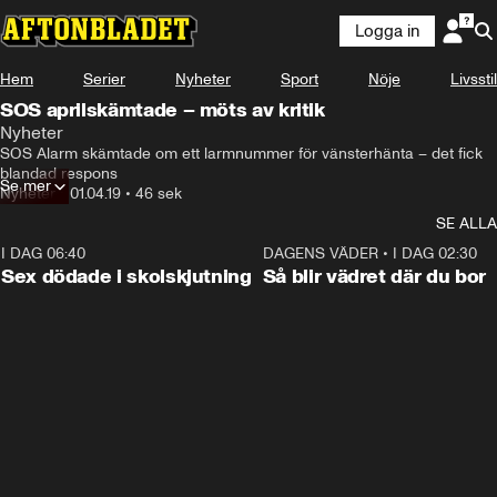
Logga in
Hem
Serier
Nyheter
Sport
Nöje
Livsstil
SOS aprilskämtade – möts av kritik
Nyheter
SOS Alarm skämtade om ett larmnummer för vänsterhänta – det fick 
blandad respons
Se mer
Nyheter
•
01.04.19
•
46 sek
SE ALLA
I DAG 06:40
0:47
DAGENS VÄDER
•
I DAG 02:30
Sex dödade i skolskjutning
Så blir vädret där du bor