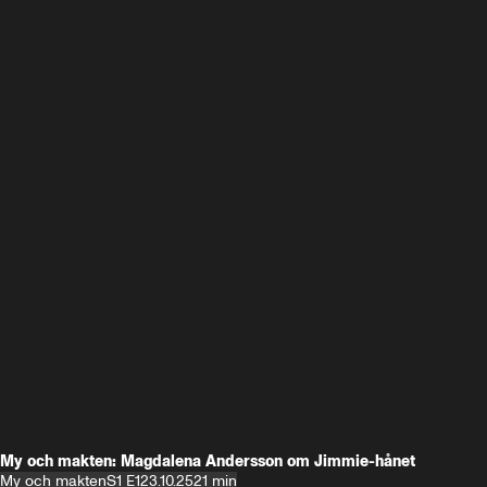
My och makten: Magdalena Andersson om Jimmie-hånet
My och makten
S1 E1
23.10.25
21 min