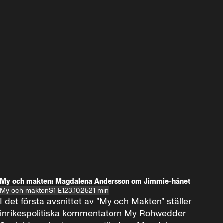
My och makten: Magdalena Andersson om Jimmie-hånet
My och makten
S1 E1
23.10.25
21 min
I det första avsnittet av ”My och Makten” ställer 
inrikespolitiska kommentatorn My Rohwedder 