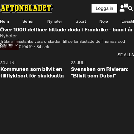
Logga in
Hem
Serier
Nyheter
Sport
Nöje
Livsstil
Över 1000 delfiner hittade döda i Frankrike - bara i år
Nyheter
Trålare misstänks vara orskaden till de lemlästade delfinernas död
Se mer
Nyheter
•
01.04.19
•
84 sek
SE ALLA
30 JUNI
1:24
23 JULI
Kommunen som blivit en
Svensken om Rivieran:
tillflyktsort för skuldsatta
"Blivit som Dubai"