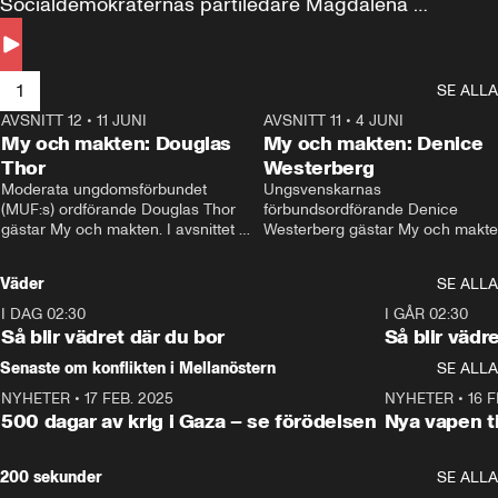
Socialdemokraternas partiledare Magdalena 
Andersson till svars.
1
SE ALLA
AVSNITT 12
•
11 JUNI
26:27
AVSNITT 11
•
4 JUNI
2
My och makten: Douglas
My och makten: Denice
Thor
Westerberg
Moderata ungdomsförbundet 
Ungsvenskarnas 
(MUF:s) ordförande Douglas Thor 
förbundsordförande Denice 
gästar My och makten. I avsnittet 
Westerberg gästar My och makten.
diskuteras tonårsutvisningarna och 
avsnittet diskuteras migrationsfrå
hur Moderaterna ska locka väljare till 
och hur SD ska locka kvinnliga 
Väder
SE ALLA
valet i höst. 
väljare. 
I DAG 02:30
1:06
I GÅR 02:30
Så blir vädret där du bor
Så blir vädr
Senaste om konflikten i Mellanöstern
SE ALLA
NYHETER
•
17 FEB. 2025
0:45
NYHETER
•
16 F
500 dagar av krig i Gaza – se förödelsen
Nya vapen ti
200 sekunder
SE ALLA