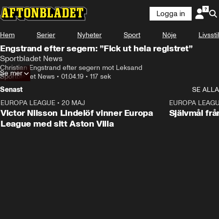
Logga in
Hem
Serier
Nyheter
Sport
Nöje
Livsstil
Engstrand efter segern: ”Fick ut hela registret”
Sportbladet News
Christian Engstrand efter segern mot Leksand
Se mer
Sportbladet News
•
01.04.19
•
117 sek
Senast
SE ALLA
EUROPA LEAGUE
•
20 MAJ
1:32
EUROPA LEAG
Victor Nilsson Lindelöf vinner Europa
Självmål frå
League med sitt Aston Villa