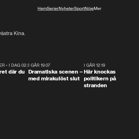
Hem
Serier
Nyheter
Sport
Nöje
Mer
Livsstil
västra Kina.
ER
•
I DAG 02:30
1:06
I GÅR 19:07
0:42
I GÅR 12:19
0:4
ret där du
Dramatiska scenen –
Här knockas
med mirakulöst slut
politikern på
stranden