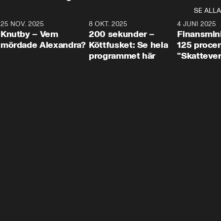
SE ALLA
3
25 NOV. 2025
31:05
8 OKT. 2025
4:29
4 JUNI 2025
Knutby – Vem
200 sekunder –
Finansmin
mördade Alexandra?
Köttfusket: Se hela
125 procent
programmet här
"Skattever
viktig uppg