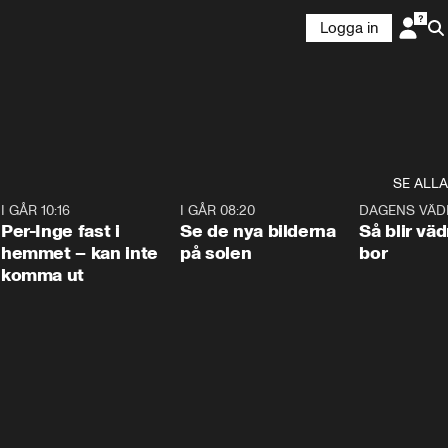
Logga in
SE ALLA
5
I GÅR 10:16
1:26
I GÅR 08:20
0:31
DAGENS VÄD
Per-Inge fast i
Se de nya bilderna
Så blir väd
hemmet – kan inte
på solen
bor
komma ut