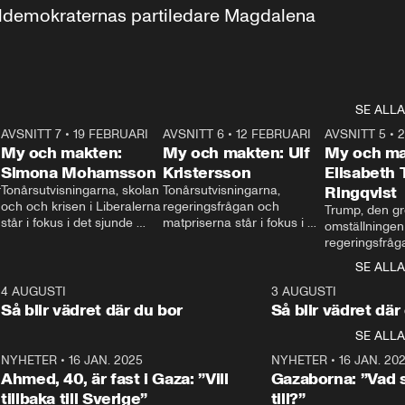
aldemokraternas partiledare Magdalena 
SE ALLA
7
AVSNITT 7
•
19 FEBRUARI
24:30
AVSNITT 6
•
12 FEBRUARI
27:30
AVSNITT 5
•
My och makten:
My och makten: Ulf
My och ma
Simona Mohamsson
Kristersson
Elisabeth
 
Tonårsutvisningarna, skolan 
Tonårsutvisningarna, 
Ringqvist
och och krisen i Liberalerna 
regeringsfrågan och 
Trump, den gr
står i fokus i det sjunde 
matpriserna står i fokus i 
omställningen
avsnittet av ”My och 
det sjätte avsnittet av ”My 
regeringsfråga
makten”. Se när 
och makten”. Se när 
centrum i det 
SE ALLA
Aftonbladets inrikespolitiska 
Aftonbladets inrikespolitiska 
avsnittet av ”
kommentator My 
kommentator My 
6
4 AUGUSTI
1:06
3 AUGUSTI
Makten”. Se nä
Rohwedder ställer 
Rohwedder ställer 
Så blir vädret där du bor
Så blir vädret där
Aftonbladets in
utbildnings- och 
statsminister Ulf Kristersson 
kommentator 
SE ALLA
integrationsminister Simona 
till svars.
Rohwedder stäl
Mohamsson till svars.
Centerpartiets
2
NYHETER
•
16 JAN. 2025
1:01
NYHETER
•
16 JAN. 20
Thand Ring till
Ahmed, 40, är fast i Gaza: ”Vill
Gazaborna: ”Vad s
tillbaka till Sverige”
till?”