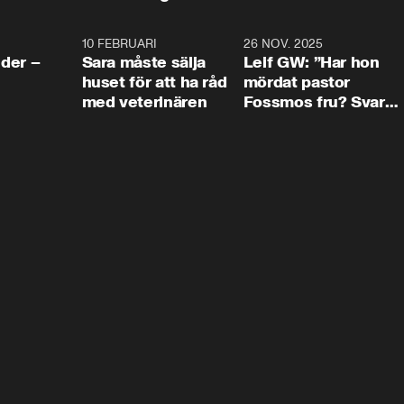
4:24
10 FEBRUARI
4:13
26 NOV. 2025
8:1
der –
Sara måste sälja
Leif GW: ”Har hon
huset för att ha råd
mördat pastor
med veterinären
Fossmos fru? Svar
nej.”