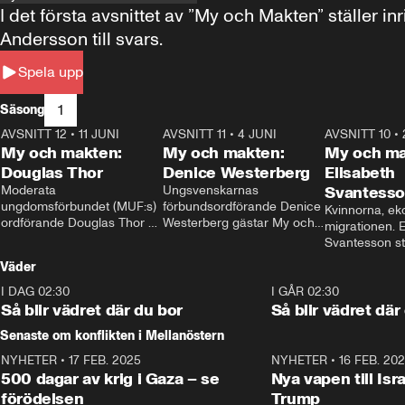
I det första avsnittet av ”My och Makten” ställe
Andersson till svars.
Spela upp
1
Säsong
AVSNITT 12
•
11 JUNI
26:27
AVSNITT 11
•
4 JUNI
23:40
AVSNITT 10
•
My och makten:
My och makten:
My och ma
Douglas Thor
Denice Westerberg
Elisabeth
Moderata 
Ungsvenskarnas 
Svantess
ungdomsförbundet (MUF:s) 
förbundsordförande Denice 
Kvinnorna, ek
ordförande Douglas Thor 
Westerberg gästar My och 
migrationen. E
gästar My och makten. I 
makten. I avsnittet 
Svantesson stäl
avsnittet diskuteras 
diskuteras migrationsfrågan 
när finansmini
Väder
tonårsutvisningarna och hur 
och hur SD ska locka 
Moderaterna ska locka 
kvinnliga väljare. 
I DAG 02:30
1:06
I GÅR 02:30
väljare till valet i höst. 
Så blir vädret där du bor
Så blir vädret där
Senaste om konflikten i Mellanöstern
NYHETER
•
17 FEB. 2025
0:45
NYHETER
•
16 FEB. 20
500 dagar av krig i Gaza – se
Nya vapen till Isr
förödelsen
Trump