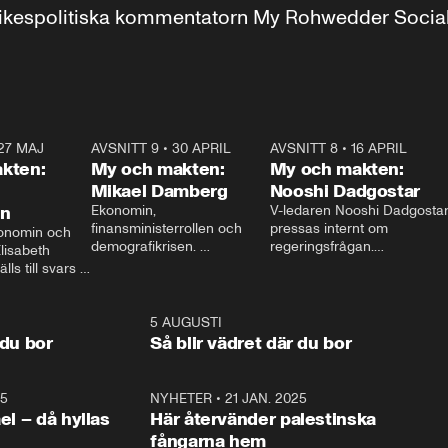
r inrikespolitiska kommentatorn My Rohwedder Soci
27 MAJ
3:51
AVSNITT 9
•
30 APRIL
24:00
AVSNITT 8
•
16 APRIL
25:1
kten:
My och makten:
My och makten:
Mikael Damberg
Nooshi Dadgostar
on
Ekonomin, 
V-ledaren Nooshi Dadgostar
finansministerrollen och 
pressas internt om 
onomin och 
demografikrisen. 
regeringsfrågan.

lisabeth 
Oppositionen ställs till svars 
I Aftonbladets 
ls till svars 
när Socialdemokraternas 
partiledarutfrågning ”My 
stern gästar 
Mikael Damberg gästar My 
och Makten” sätter hon ner 
My och Makten. 
och Makten. 
foten mot kritikerna:

1:06
5 AUGUSTI
1:0
– Vi ställer upp i val. Ska vi 
 du bor
Så blir vädret där du bor
vara med så sitter vi förstås 
25
1:22
NYHETER
•
21 JAN. 2025
0:5
ael – då hyllas
Här återvänder palestinska
fångarna hem