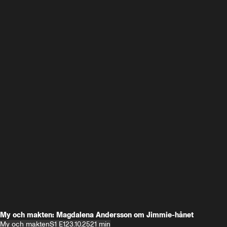
My och makten: Magdalena Andersson om Jimmie-hånet
My och makten
S1 E1
23.10.25
21 min