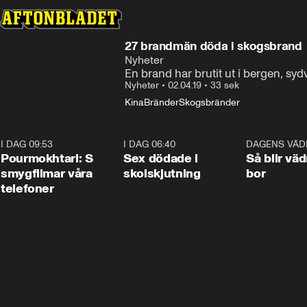
27 brandmän döda i skogsbrand
Nyheter
En brand har brutit ut i bergen, syd
Nyheter
•
02.04.19
•
33 sek
Kina
Bränder
Skogsbränder
I DAG 09:53
1:36
I DAG 06:40
0:47
DAGENS VÄD
Pourmokhtari: S
Sex dödade i
Så blir väd
smygfilmar våra
skolskjutning
bor
telefoner