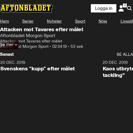
Logga in
Hem
Serier
Nyheter
Sport
Nöje
Livsstil
Attacken mot Tavares efter målet
Aftonbladet Morgon Sport
Attacken mot Tavares efter målet
Se mer
Aftonbladet Morgon Sport
•
02.04.19
•
53 sek
Senast
SE ALLA
20 DEC. 2019
0:44
20 DEC. 2019
Svenskens "kupp" efter målet
Kaos utbryte
tackling”