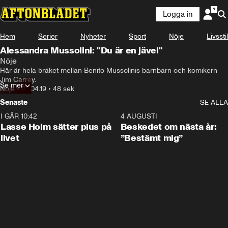
Logga in
Hem
Serier
Nyheter
Sport
Nöje
Livsstil
Alessandra Mussolini: "Du är en jävel"
Nöje
Här är hela bråket mellan Benito Mussolinis barnbarn och komikern 
Jim Carrey.
Se mer
Nöje
•
02.04.19
•
48 sek
Senaste
SE ALLA
I GÅR 10:42
1:04
4 AUGUSTI
Lasse Holm sätter plus på
Beskedet om nästa år:
livet
”Bestämt mig”