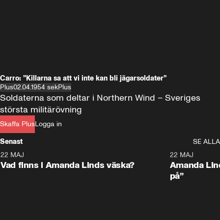
Carro: ”Killarna sa att vi inte kan bli jägarsoldater”
Plus
02.04.19
54 sek
Plus
Soldaterna som deltar i Northern Wind – Sveriges 
största militärövning
Skaffa Plus
Logga in
Senast
SE ALLA
22 MAJ
0:59
22 MAJ
Plus
Plus
Vad finns i Amanda Linds väska?
Amanda Lind
på”