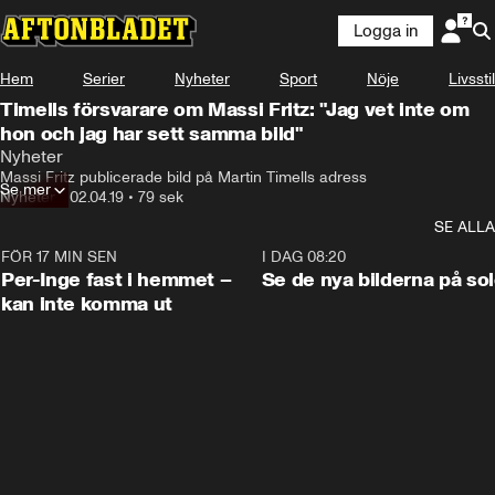
Logga in
Hem
Serier
Nyheter
Sport
Nöje
Livsstil
Timells försvarare om Massi Fritz: "Jag vet inte om
hon och jag har sett samma bild"
Nyheter
Massi Fritz publicerade bild på Martin Timells adress
Se mer
Nyheter
•
02.04.19
•
79 sek
SE ALLA
FÖR 17 MIN SEN
1:26
I DAG 08:20
Per-Inge fast i hemmet –
Se de nya bilderna på so
kan inte komma ut