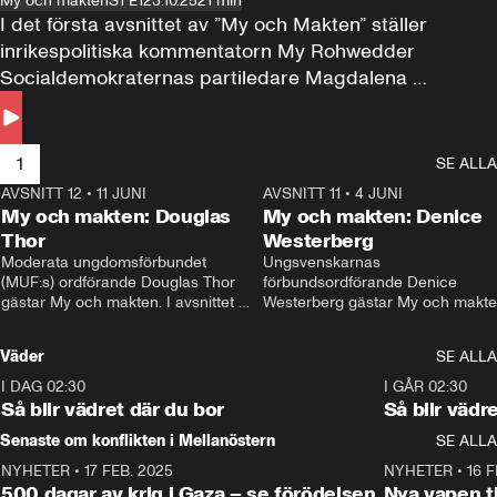
My och makten
S1 E1
23.10.25
21 min
I det första avsnittet av ”My och Makten” ställer 
inrikespolitiska kommentatorn My Rohwedder 
Socialdemokraternas partiledare Magdalena 
Andersson till svars.
1
SE ALLA
AVSNITT 12
•
11 JUNI
26:27
AVSNITT 11
•
4 JUNI
2
My och makten: Douglas
My och makten: Denice
Thor
Westerberg
Moderata ungdomsförbundet 
Ungsvenskarnas 
(MUF:s) ordförande Douglas Thor 
förbundsordförande Denice 
gästar My och makten. I avsnittet 
Westerberg gästar My och makten.
diskuteras tonårsutvisningarna och 
avsnittet diskuteras migrationsfrå
hur Moderaterna ska locka väljare till 
och hur SD ska locka kvinnliga 
Väder
SE ALLA
valet i höst. 
väljare. 
I DAG 02:30
1:06
I GÅR 02:30
Så blir vädret där du bor
Så blir vädr
Senaste om konflikten i Mellanöstern
SE ALLA
NYHETER
•
17 FEB. 2025
0:45
NYHETER
•
16 F
500 dagar av krig i Gaza – se förödelsen
Nya vapen ti