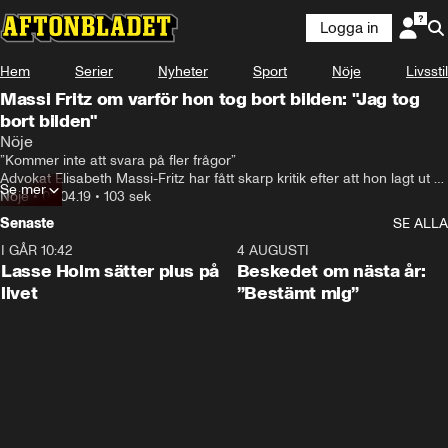
Logga in
Hem
Serier
Nyheter
Sport
Nöje
Livsstil
Massi Fritz om varför hon tog bort bilden: "Jag tog
bort bilden"
Nöje
”Kommer inte att svara på fler frågor”

Advokat Elisabeth Massi-Fritz har fått skarp kritik efter att hon lagt ut 
Se mer
en bild på sin Instagram där Martin Timells adress står utskriven
Nöje
•
02.04.19
•
103 sek
Senaste
SE ALLA
I GÅR 10:42
1:04
4 AUGUSTI
Lasse Holm sätter plus på
Beskedet om nästa år:
livet
”Bestämt mig”