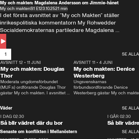
My och makten: Magdalena Andersson om Jimmie-hånet
My och makten
S1 E1
23.10.25
21 min
I det första avsnittet av ”My och Makten” ställer 
inrikespolitiska kommentatorn My Rohwedder 
Socialdemokraternas partiledare Magdalena 
Andersson till svars.
1
SE ALLA
AVSNITT 12
•
11 JUNI
26:27
AVSNITT 11
•
4 JUNI
2
My och makten: Douglas
My och makten: Denice
Thor
Westerberg
Moderata ungdomsförbundet 
Ungsvenskarnas 
(MUF:s) ordförande Douglas Thor 
förbundsordförande Denice 
gästar My och makten. I avsnittet 
Westerberg gästar My och makten.
diskuteras tonårsutvisningarna och 
avsnittet diskuteras migrationsfrå
hur Moderaterna ska locka väljare till 
och hur SD ska locka kvinnliga 
Väder
SE ALLA
valet i höst. 
väljare. 
I DAG 02:30
1:06
I GÅR 02:30
Så blir vädret där du bor
Så blir vädr
Senaste om konflikten i Mellanöstern
SE ALLA