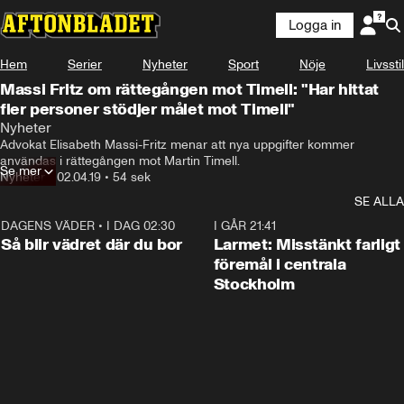
Logga in
Hem
Serier
Nyheter
Sport
Nöje
Livsstil
Massi Fritz om rättegången mot Timell: "Har hittat
fler personer stödjer målet mot Timell"
Nyheter
Advokat Elisabeth Massi-Fritz menar att nya uppgifter kommer 
användas i rättegången mot Martin Timell.
Se mer
Nyheter
•
02.04.19
•
54 sek
SE ALLA
DAGENS VÄDER
•
I DAG 02:30
1:06
I GÅR 21:41
Så blir vädret där du bor
Larmet: Misstänkt farligt
föremål i centrala
Stockholm