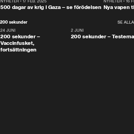
NYHETER
•
17 FEB. 2025
0:45
NYHETER
•
16 F
500 dagar av krig i Gaza – se förödelsen
Nya vapen ti
200 sekunder
SE ALLA
24 JUNI
5:00
2 JUNI
200 sekunder –
200 sekunder – Testern
Vaccinfusket,
fortsättningen