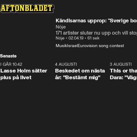
Kändisarnas upprop: "Sverige bor
Nöje
171 artister sluter nu upp och vill st
Nöje
•
02.04.19
•
61 sek
Musik
Israel
Eurovision song contest
Senaste
I GÅR 10:42
1:04
4 AUGUSTI
0:24
3 AUGUSTI
Lasse Holm sätter
Beskedet om nästa
This or th
plus på livet
år: ”Bestämt mig”
Dara: ”Väg