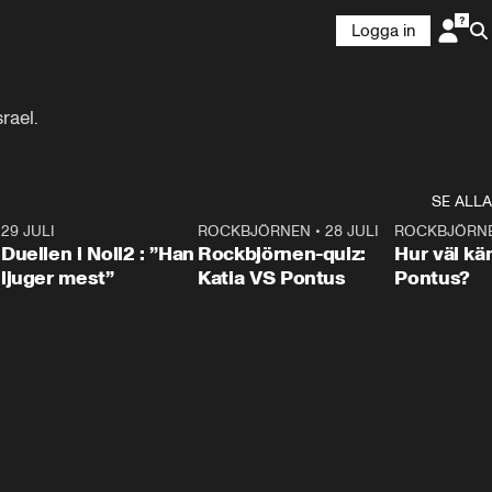
Logga in
rael.
SE ALLA
9
29 JULI
0:47
ROCKBJÖRNEN
•
28 JULI
0:15
ROCKBJÖRN
Duellen i Noll2 : ”Han
Rockbjörnen-quiz:
Hur väl kä
ljuger mest”
Katia VS Pontus
Pontus?