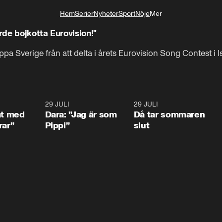
Hem
Serier
Nyheter
Sport
Nöje
Mer
Livsstil
de bojkotta Eurovision!"
oppa Sverige från att delta i årets Eurovision Song Contest i Is
1:02
29 JULI
0:41
29 JULI
0:3
at med
Dara: ”Jag är som
Då tar sommaren
rar”
Pippi”
slut