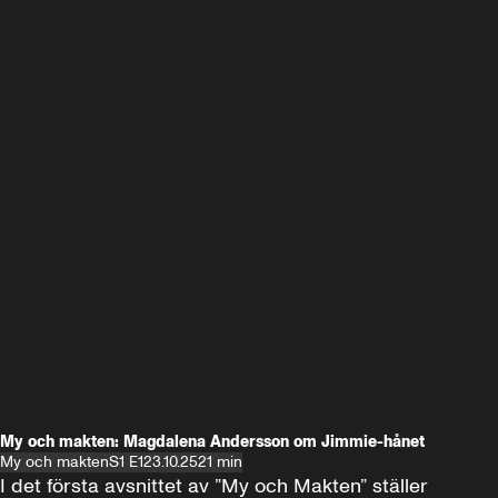
My och makten: Magdalena Andersson om Jimmie-hånet
My och makten
S1 E1
23.10.25
21 min
I det första avsnittet av ”My och Makten” ställer 