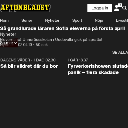
Logga in
Hem
Serier
Nyheter
Sport
Nöje
Livsstil
Så grundlurade läraren Sofia eleverna på första april
Nyheter
Eleverna på Unnerödsskolan i Uddevalla gick på sprattet
Se mer
Nyheter
•
02.04.19
•
50 sek
SE ALLA
DAGENS VÄDER
•
I DAG 02:30
1:06
I GÅR 18:37
Så blir vädret där du bor
Fyrverkerishowen slutade
panik – flera skadade