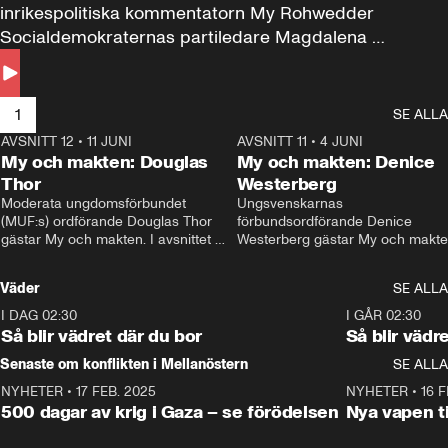
inrikespolitiska kommentatorn My Rohwedder 
Socialdemokraternas partiledare Magdalena 
Andersson till svars.
1
SE ALLA
AVSNITT 12
•
11 JUNI
26:27
AVSNITT 11
•
4 JUNI
2
My och makten: Douglas
My och makten: Denice
Thor
Westerberg
Moderata ungdomsförbundet 
Ungsvenskarnas 
(MUF:s) ordförande Douglas Thor 
förbundsordförande Denice 
gästar My och makten. I avsnittet 
Westerberg gästar My och makten.
diskuteras tonårsutvisningarna och 
avsnittet diskuteras migrationsfrå
hur Moderaterna ska locka väljare till 
och hur SD ska locka kvinnliga 
Väder
SE ALLA
valet i höst. 
väljare. 
I DAG 02:30
1:06
I GÅR 02:30
Så blir vädret där du bor
Så blir vädr
Senaste om konflikten i Mellanöstern
SE ALLA
NYHETER
•
17 FEB. 2025
0:45
NYHETER
•
16 F
500 dagar av krig i Gaza – se förödelsen
Nya vapen ti