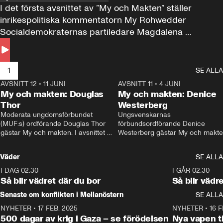
I det första avsnittet av ”My och Makten” ställer 
inrikespolitiska kommentatorn My Rohwedder 
Socialdemokraternas partiledare Magdalena 
Andersson till svars.
1
SE ALLA
AVSNITT 12
•
11 JUNI
26:27
AVSNITT 11
•
4 JUNI
2
My och makten: Douglas
My och makten: Denice
Thor
Westerberg
Moderata ungdomsförbundet 
Ungsvenskarnas 
(MUF:s) ordförande Douglas Thor 
förbundsordförande Denice 
gästar My och makten. I avsnittet 
Westerberg gästar My och makten.
diskuteras tonårsutvisningarna och 
avsnittet diskuteras migrationsfrå
hur Moderaterna ska locka väljare till 
och hur SD ska locka kvinnliga 
Väder
SE ALLA
valet i höst. 
väljare. 
I DAG 02:30
1:06
I GÅR 02:30
Så blir vädret där du bor
Så blir vädr
Senaste om konflikten i Mellanöstern
SE ALLA
NYHETER
•
17 FEB. 2025
0:45
NYHETER
•
16 F
500 dagar av krig i Gaza – se förödelsen
Nya vapen ti