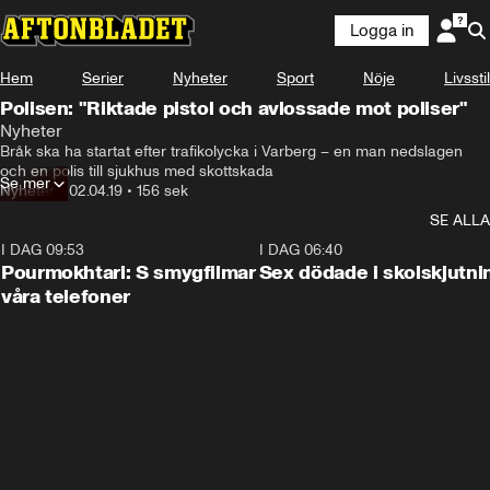
Logga in
Hem
Serier
Nyheter
Sport
Nöje
Livsstil
Polisen: "Riktade pistol och avlossade mot poliser"
Nyheter
Bråk ska ha startat efter trafikolycka i Varberg – en man nedslagen 
och en polis till sjukhus med skottskada
Se mer
Nyheter
•
02.04.19
•
156 sek
SE ALLA
I DAG 09:53
1:36
I DAG 06:40
Pourmokhtari: S smygfilmar
Sex dödade i skolskjutni
våra telefoner