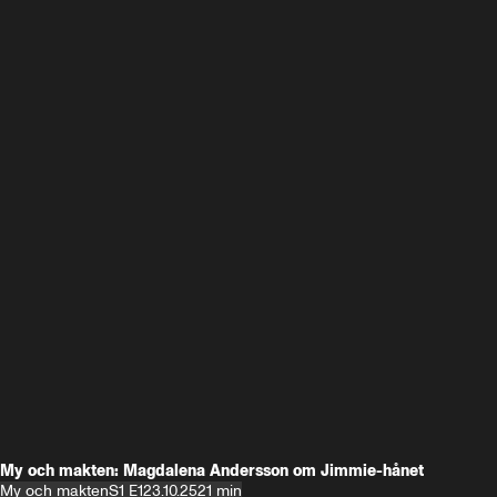
My och makten: Magdalena Andersson om Jimmie-hånet
My och makten
S1 E1
23.10.25
21 min