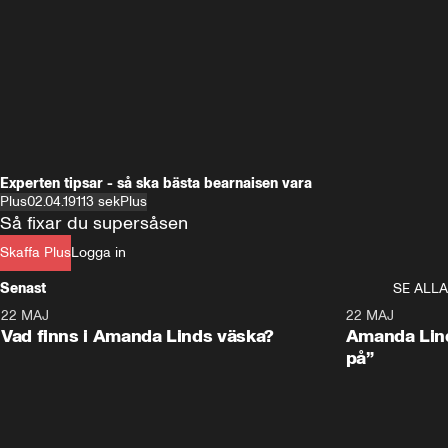
Experten tipsar - så ska bästa bearnaisen vara
Plus
02.04.19
113 sek
Plus
Så fixar du supersåsen
Skaffa Plus
Logga in
Senast
SE ALLA
22 MAJ
0:59
22 MAJ
Plus
Plus
Vad finns i Amanda Linds väska?
Amanda Lind
på”