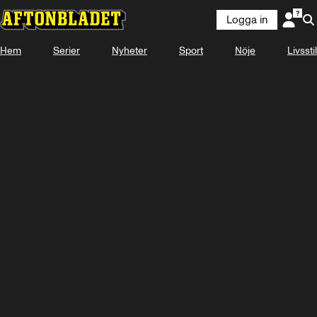
Logga in
Laddar ...
Hem
Serier
Nyheter
Sport
Nöje
Livsstil