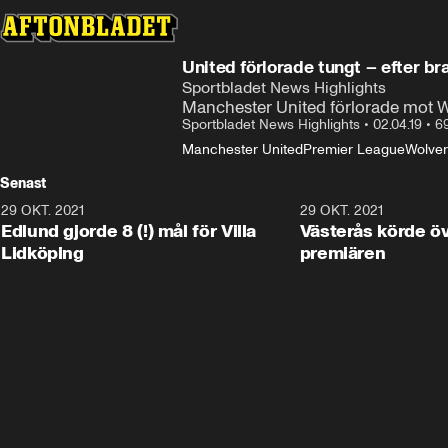
United förlorade tungt – efter b
Sportbladet News Highlights
Manchester United förlorade mot
Sportbladet News Highlights
•
02.04.19
•
6
Manchester United
Premier League
Wolve
Senast
29 OKT. 2021
4:11
29 OKT. 2021
Edlund gjorde 8 (!) mål för Villa
Västerås körde öv
Lidköping
premiären