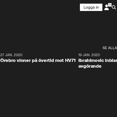
Logga in
SE ALLA
27 JAN. 2020
19 JAN. 2020
Örebro vinner på övertid mot HV71
Ibrahimovic inbla
avgörande