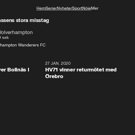
Hem
Serier
Nyheter
Sport
Nöje
Mer
Livsstil
rassens stora misstag
 Wolverhampton
9 sek
rhampton Wanderers FC
2:28
27 JAN. 2020
er Bollnäs i
HV71 vinner returmötet med
Örebro