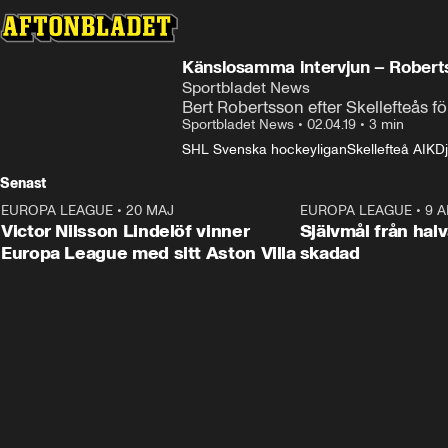
Känslosamma intervjun – Roberts
Sportbladet News
Bert Robertsson efter Skellefteås f
Sportbladet News
•
02.04.19
•
3 min
SHL Svenska hockeyligan
Skellefteå AIK
D
Senast
EUROPA LEAGUE
•
20 MAJ
1:32
EUROPA LEAGUE
•
9 A
Victor Nilsson Lindelöf vinner
Självmål från hal
Europa League med sitt Aston Villa
skadad