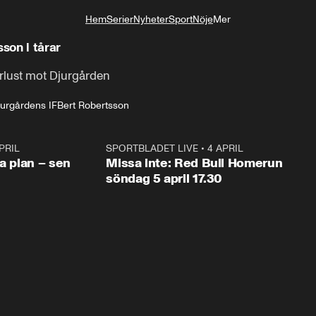
Hem
Serier
Nyheter
Sport
Nöje
Mer
Livsstil
son i tårar
örlust mot Djurgården
jurgårdens IF
Bert Robertsson
PRIL
1:03
SPORTBLADET LIVE
•
4 APRIL
1:0
va plan – sen
Missa inte: Red Bull Homerun
söndag 5 april 17.30