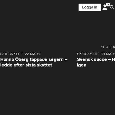
Logga in
SE ALLA
9
SKIDSKYTTE
•
22 MARS
0:55
SKIDSKYTTE
•
21 MAR
Hanna Öberg tappade segern –
Svensk succé – 
ledde efter sista skyttet
igen