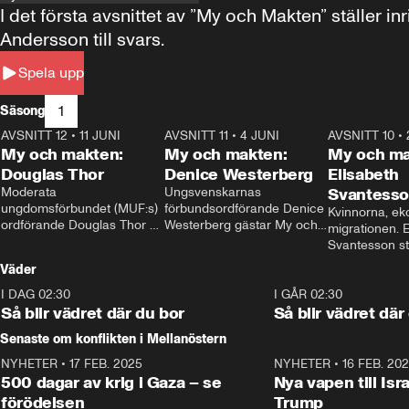
I det första avsnittet av ”My och Makten” ställe
Andersson till svars.
Spela upp
1
Säsong
AVSNITT 12
•
11 JUNI
26:27
AVSNITT 11
•
4 JUNI
23:40
AVSNITT 10
•
My och makten:
My och makten:
My och ma
Douglas Thor
Denice Westerberg
Elisabeth
Moderata 
Ungsvenskarnas 
Svantess
ungdomsförbundet (MUF:s) 
förbundsordförande Denice 
Kvinnorna, ek
ordförande Douglas Thor 
Westerberg gästar My och 
migrationen. E
gästar My och makten. I 
makten. I avsnittet 
Svantesson stäl
avsnittet diskuteras 
diskuteras migrationsfrågan 
när finansmini
Väder
tonårsutvisningarna och hur 
och hur SD ska locka 
Moderaterna ska locka 
kvinnliga väljare. 
I DAG 02:30
1:06
I GÅR 02:30
väljare till valet i höst. 
Så blir vädret där du bor
Så blir vädret där
Senaste om konflikten i Mellanöstern
NYHETER
•
17 FEB. 2025
0:45
NYHETER
•
16 FEB. 20
500 dagar av krig i Gaza – se
Nya vapen till Isr
förödelsen
Trump