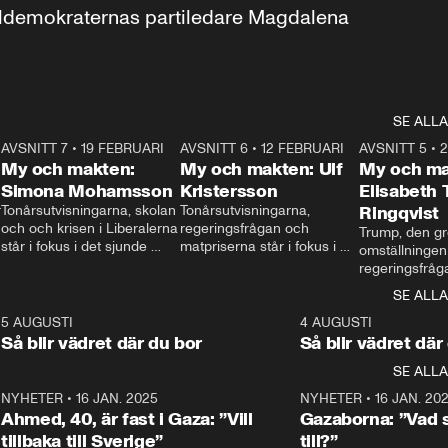
aldemokraternas partiledare Magdalena 
SE ALLA
7
AVSNITT 7
•
19 FEBRUARI
24:30
AVSNITT 6
•
12 FEBRUARI
27:30
AVSNITT 5
•
My och makten:
My och makten: Ulf
My och ma
Simona Mohamsson
Kristersson
Elisabeth
 
Tonårsutvisningarna, skolan 
Tonårsutvisningarna, 
Ringqvist
och och krisen i Liberalerna 
regeringsfrågan och 
Trump, den gr
står i fokus i det sjunde 
matpriserna står i fokus i 
omställningen
avsnittet av ”My och 
det sjätte avsnittet av ”My 
regeringsfråga
makten”. Se när 
och makten”. Se när 
centrum i det 
SE ALLA
Aftonbladets inrikespolitiska 
Aftonbladets inrikespolitiska 
avsnittet av ”
kommentator My 
kommentator My 
6
5 AUGUSTI
1:06
4 AUGUSTI
Makten”. Se nä
Rohwedder ställer 
Rohwedder ställer 
Så blir vädret där du bor
Så blir vädret där
Aftonbladets in
utbildnings- och 
statsminister Ulf Kristersson 
kommentator 
SE ALLA
integrationsminister Simona 
till svars.
Rohwedder stäl
Mohamsson till svars.
Centerpartiets
2
NYHETER
•
16 JAN. 2025
1:01
NYHETER
•
16 JAN. 20
Thand Ring till
Ahmed, 40, är fast i Gaza: ”Vill
Gazaborna: ”Vad s
tillbaka till Sverige”
till?”