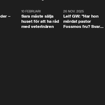
4:24
10 FEBRUARI
4:13
26 NOV. 2025
8:1
der –
Sara måste sälja
Leif GW: ”Har hon
huset för att ha råd
mördat pastor
med veterinären
Fossmos fru? Svar
nej.”