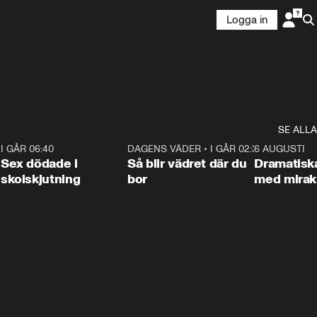
Logga in
SE ALLA
6
I GÅR 06:40
0:47
DAGENS VÄDER
•
I GÅR 02:30
1:06
6 AUGUSTI
Sex dödade i
Så blir vädret där du
Dramatisk
skolskjutning
bor
med miraku