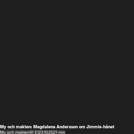
My och makten: Magdalena Andersson om Jimmie-hånet
My och makten
S1 E1
23.10.25
21 min