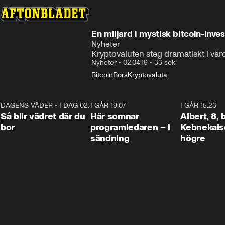
En miljard i mystisk bitcoin-inve
Nyheter
Kryptovaluten steg dramatiskt i vär
Nyheter
•
02.04.19
•
33 sek
Bitcoin
Börs
Kryptovaluta
DAGENS VÄDER
•
I DAG 02:30
1:06
I GÅR 19:07
0:45
I GÅR 15:23
Så blir vädret där du
Här somnar
Albert, 8,
bor
programledaren – i
Kebnekaise
sändning
högre