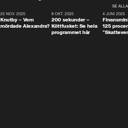
SE ALLA
3
25 NOV. 2025
31:05
8 OKT. 2025
4:29
4 JUNI 2025
Knutby – Vem
200 sekunder –
Finansmin
mördade Alexandra?
Köttfusket: Se hela
125 procent
programmet här
"Skattever
viktig uppg