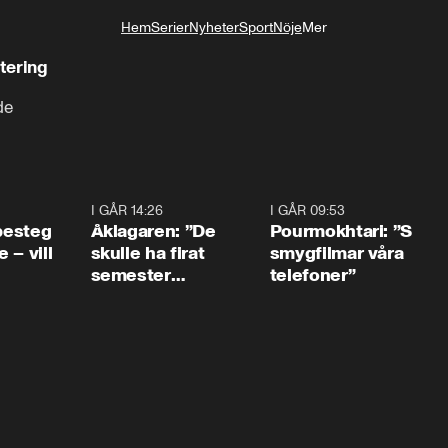
Hem
Serier
Nyheter
Sport
Nöje
Mer
Livsstil
stering
de
0:54
I GÅR 14:26
1:54
I GÅR 09:53
1:3
 besteg
Åklagaren: ”De
Pourmokhtari: ”S
 – vill
skulle ha firat
smygfilmar våra
semester
telefoner”
tillsammans”