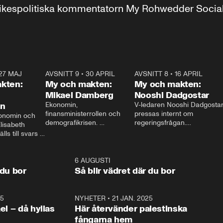
r inrikespolitiska kommentatorn My Rohwedder Soci
27 MAJ
3:51
AVSNITT 9
•
30 APRIL
24:00
AVSNITT 8
•
16 APRIL
25:1
kten:
My och makten:
My och makten:
Mikael Damberg
Nooshi Dadgostar
on
Ekonomin, 
V-ledaren Nooshi Dadgostar
finansministerrollen och 
pressas internt om 
onomin och 
demografikrisen. 
regeringsfrågan.

lisabeth 
Oppositionen ställs till svars 
I Aftonbladets 
ls till svars 
när Socialdemokraternas 
partiledarutfrågning ”My 
stern gästar 
Mikael Damberg gästar My 
och Makten” sätter hon ner 
My och Makten. 
och Makten. 
foten mot kritikerna:

1:06
6 AUGUSTI
1:0
– Vi ställer upp i val. Ska vi 
 du bor
Så blir vädret där du bor
vara med så sitter vi förstås 
25
1:22
NYHETER
•
21 JAN. 2025
0:5
ael – då hyllas
Här återvänder palestinska
fångarna hem