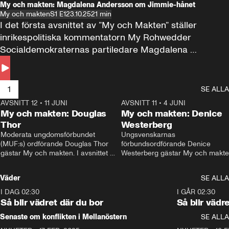
My och makten: Magdalena Andersson om Jimmie-hånet
My och makten
S1 E1
23.10.25
21 min
I det första avsnittet av ”My och Makten” ställer 
inrikespolitiska kommentatorn My Rohwedder 
Socialdemokraternas partiledare Magdalena 
Andersson till svars.
1
SE ALLA
AVSNITT 12
•
11 JUNI
26:27
AVSNITT 11
•
4 JUNI
2
My och makten: Douglas
My och makten: Denice
Thor
Westerberg
Moderata ungdomsförbundet 
Ungsvenskarnas 
(MUF:s) ordförande Douglas Thor 
förbundsordförande Denice 
gästar My och makten. I avsnittet 
Westerberg gästar My och makten.
diskuteras tonårsutvisningarna och 
avsnittet diskuteras migrationsfrå
hur Moderaterna ska locka väljare till 
och hur SD ska locka kvinnliga 
Väder
SE ALLA
valet i höst. 
väljare. 
I DAG 02:30
1:06
I GÅR 02:30
Så blir vädret där du bor
Så blir vädr
Senaste om konflikten i Mellanöstern
SE ALLA