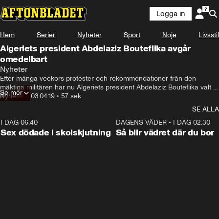
Logga in
Hem
Serier
Nyheter
Sport
Nöje
Livsstil
Algeriets president Abdelaziz Bouteflika avgår
omedelbart
Nyheter
Efter många veckors protester och rekommendationer från den 
mäktiga militären har nu Algeriets president Abdelaziz Bouteflika valt 
Se mer
att avgå.
Nyheter
•
03.04.19
•
57 sek
SE ALLA
I DAG 06:40
0:47
DAGENS VÄDER
•
I DAG 02:30
Sex dödade i skolskjutning
Så blir vädret där du bor