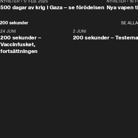
NYHETER
•
17 FEB. 2025
0:45
NYHETER
•
16 F
500 dagar av krig i Gaza – se förödelsen
Nya vapen ti
200 sekunder
SE ALLA
24 JUNI
5:00
2 JUNI
200 sekunder –
200 sekunder – Testern
Vaccinfusket,
fortsättningen