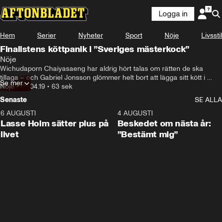
Logga in
Hem
Serier
Nyheter
Sport
Nöje
Livsstil
Finalistens köttpanik i ”Sveriges mästerkock”
Nöje
Wichudaporn Chaiyasaeng har aldrig hört talas om rätten de ska 
tillaga – och Gabriel Jonsson glömmer helt bort att lägga sitt kött i 
Se mer
ugnen.
Nöje
•
03.04.19
•
63 sek
Senaste
SE ALLA
6 AUGUSTI
1:04
4 AUGUSTI
Lasse Holm sätter plus på
Beskedet om nästa år:
livet
”Bestämt mig”