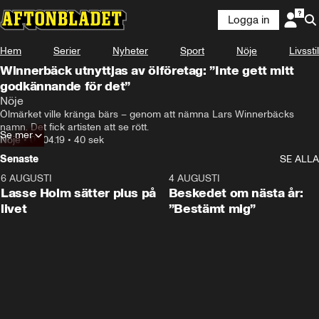
Logga in
Hem
Serier
Nyheter
Sport
Nöje
Livsstil
Winnerbäck utnyttjas av ölföretag: ”Inte gett mitt
godkännande för det”
Nöje
Ölmärket ville kränga bärs – genom att nämna Lars Winnerbäcks 
namn. Det fick artisten att se rött.
Se mer
Nöje
•
03.04.19
•
40 sek
Senaste
SE ALLA
6 AUGUSTI
1:04
4 AUGUSTI
Lasse Holm sätter plus på
Beskedet om nästa år:
livet
”Bestämt mig”