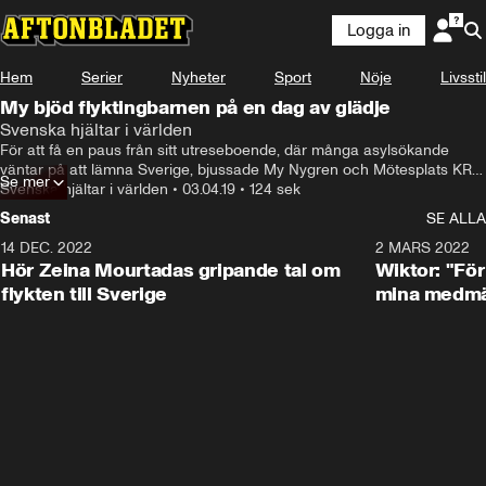
Logga in
Hem
Serier
Nyheter
Sport
Nöje
Livsstil
My bjöd flyktingbarnen på en dag av glädje
Svenska hjältar i världen
För att få en paus från sitt utreseboende, där många asylsökande 
väntar på att lämna Sverige, bjussade My Nygren och Mötesplats KRIK 
Se mer
på en utflykt till ett stort lekland.
Svenska hjältar i världen
•
03.04.19
•
124 sek
Senast
SE ALLA
14 DEC. 2022
0:48
2 MARS 2022
Hör Zeina Mourtadas gripande tal om
Wiktor: "För
flykten till Sverige
mina medmä