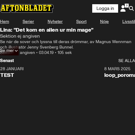
Logga in
Hem
Serier
Nyheter
Sport
Nöje
Livsstil
Lina: ”Det kom en alien ur min mage”
Sektion ej angiven
Se när de sover och lyssna till deras drömmar, av Magnus Wennman 
och illustratör Jenny Svenberg Bunnel.
Se mer
Sektion ej angiven
•
03.04.19
•
105 sek
Senast
SE ALLA
28 JANUARI
0:11
8 MARS 2025
TEST
loop_porom