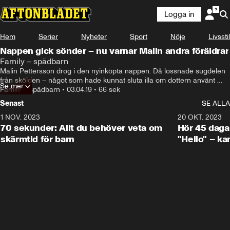
Logga in
Hem
Serier
Nyheter
Sport
Nöje
Livsstil
Nappen gick sönder – nu varnar Malin andra föräldrar
Family – spädbarn
Malin Pettersson drog i den nyinköpta nappen. Då lossnade sugdelen 
från skölden – något som hade kunnat sluta illa om dottern använt 
Se mer
den. Nu varnar hon andra så att deras barn inte får i sig någon 
Family – spädbarn
•
03.04.19
•
66 sek
nappdel.
Senast
SE ALLA
1 NOV. 2023
1:16
20 OKT. 2023
70 sekunder: Allt du behöver veta om
Hör 45 daga
skärmtid för barn
"Hello" – ka