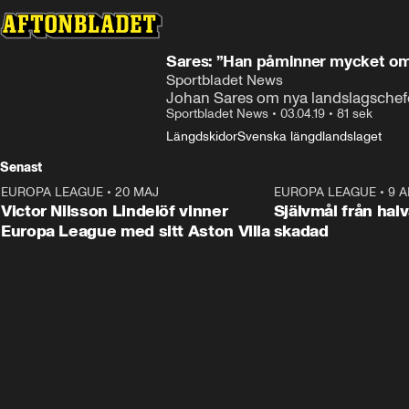
Sares: ”Han påminner mycket om 
Sportbladet News
Johan Sares om nya landslagschef
Sportbladet News
•
03.04.19
•
81 sek
Längdskidor
Svenska längdlandslaget
Senast
EUROPA LEAGUE
•
20 MAJ
1:32
EUROPA LEAGUE
•
9 A
Victor Nilsson Lindelöf vinner
Självmål från hal
Europa League med sitt Aston Villa
skadad