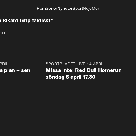
Hem
Serier
Nyheter
Sport
Nöje
Mer
Livsstil
Rikard Grip faktiskt”
en.
PRIL
1:03
SPORTBLADET LIVE
•
4 APRIL
1:0
va plan – sen
Missa inte: Red Bull Homerun
söndag 5 april 17.30