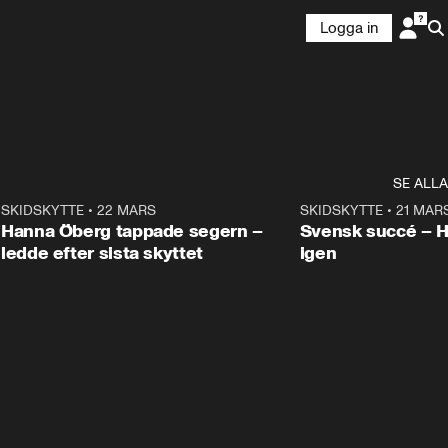
Logga in
SE ALLA
9
SKIDSKYTTE
•
22 MARS
0:55
SKIDSKYTTE
•
21 MAR
Hanna Öberg tappade segern –
Svensk succé – 
ledde efter sista skyttet
igen