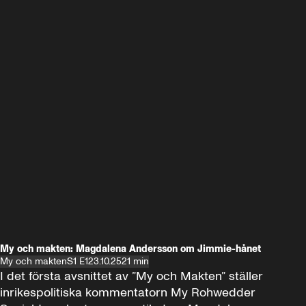
My och makten: Magdalena Andersson om Jimmie-hånet
My och makten
S1 E1
23.10.25
21 min
I det första avsnittet av ”My och Makten” ställer 
inrikespolitiska kommentatorn My Rohwedder 