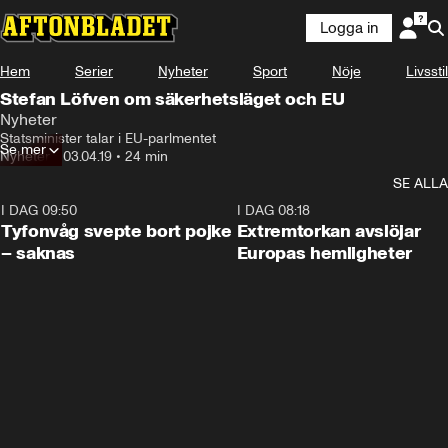
Logga in
Hem
Serier
Nyheter
Sport
Nöje
Livsstil
Stefan Löfven om säkerhetsläget och EU
Nyheter
Statsminister talar i EU-parlmentet
Se mer
Nyheter
•
03.04.19
•
24 min
SE ALLA
I DAG 09:50
0:53
I DAG 08:18
Tyfonvåg svepte bort pojke
Extremtorkan avslöjar
– saknas
Europas hemligheter