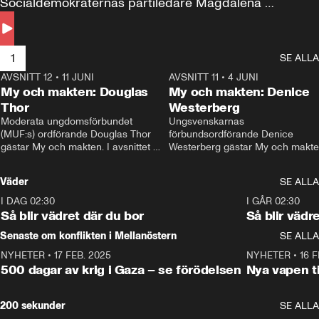
Socialdemokraternas partiledare Magdalena 
Andersson till svars.
1
SE ALLA
AVSNITT 12
•
11 JUNI
26:27
AVSNITT 11
•
4 JUNI
2
My och makten: Douglas
My och makten: Denice
Thor
Westerberg
Moderata ungdomsförbundet 
Ungsvenskarnas 
(MUF:s) ordförande Douglas Thor 
förbundsordförande Denice 
gästar My och makten. I avsnittet 
Westerberg gästar My och makten.
diskuteras tonårsutvisningarna och 
avsnittet diskuteras migrationsfrå
hur Moderaterna ska locka väljare till 
och hur SD ska locka kvinnliga 
Väder
SE ALLA
valet i höst. 
väljare. 
I DAG 02:30
1:06
I GÅR 02:30
Så blir vädret där du bor
Så blir vädr
Senaste om konflikten i Mellanöstern
SE ALLA
NYHETER
•
17 FEB. 2025
0:45
NYHETER
•
16 F
500 dagar av krig i Gaza – se förödelsen
Nya vapen ti
200 sekunder
SE ALLA