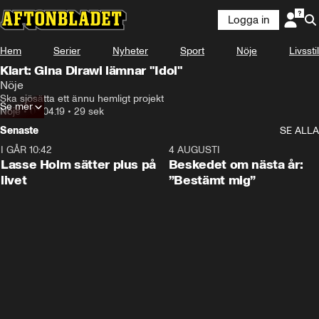
Logga in
Hem
Serier
Nyheter
Sport
Nöje
Livsstil
Klart: Gina Dirawi lämnar "Idol"
Nöje
Ska sjösätta ett ännu hemligt projekt
Se mer
Nöje
•
03.04.19
•
29 sek
Senaste
SE ALLA
I GÅR 10:42
1:04
4 AUGUSTI
Lasse Holm sätter plus på
Beskedet om nästa år:
livet
”Bestämt mig”