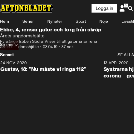
Logga in
Hem
Serier
Nyheter
Sport
Nöje
Livsstil
Ebbe, 4, rensar gator och torg från skräp
Årets ungdomshjälte
Fyraårige Ebbe i Södra Vi ser till att gatorna är rena
Se mer
Årets ungdomshjälte
•
03.04.19
•
37 sek
Senast
SE ALLA
24 NOV. 2020
1:31
13 APR. 2020
Gustav, 18: "Nu måste vi ringa 112"
Systrarna hj
corona – ge