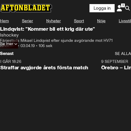
Logga in
Hem
Serier
Nyheter
Sport
Nöje
Livsstil
Lindqvist: "Kommer bli ett krig där ute"
Ishockey
Färjestads Mikael Lindqvist efter sjunde avgörande mot HV71
Se mer
Ishockey
•
03.04.19
•
106 sek
Senast
SE ALLA
I GÅR 18:26
2:19
9 SEPTEMBER
Plus
Straffar avgjorde årets första match
Örebro – Li