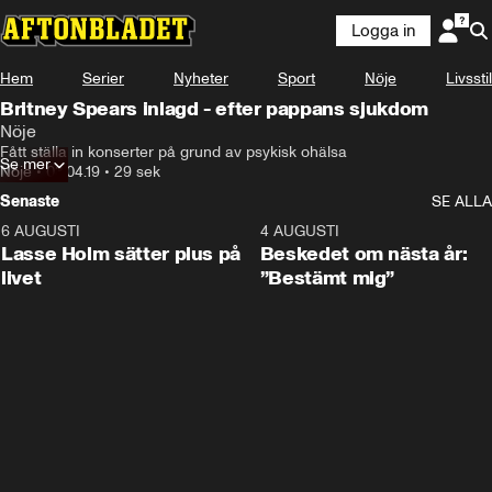
Logga in
Hem
Serier
Nyheter
Sport
Nöje
Livsstil
Britney Spears inlagd - efter pappans sjukdom
Nöje
Fått ställa in konserter på grund av psykisk ohälsa
Se mer
Nöje
•
03.04.19
•
29 sek
Senaste
SE ALLA
6 AUGUSTI
1:04
4 AUGUSTI
Lasse Holm sätter plus på
Beskedet om nästa år:
livet
”Bestämt mig”