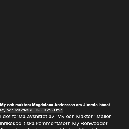
My och makten: Magdalena Andersson om Jimmie-hånet
My och makten
S1 E1
23.10.25
21 min
I det första avsnittet av ”My och Makten” ställer 
inrikespolitiska kommentatorn My Rohwedder 