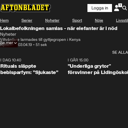
Logga in
Hem
Serier
Nyheter
Sport
Nöje
Livsstil
Lokalbefolkningen samlas - när elefanter är i nöd
Nyheter
Viltvårdare larmades till gyttjegropen i Kenya
Se mer
Nyheter
•
03.04.19
•
51 sek
SE ALLA
I DAG 10:40
1:01
I GÅR 15:00
Rituals släppte
”Underliga grytor"
bebisparfym: ”Sjukaste”
försvinner på Lidingösko