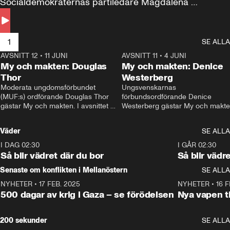
Socialdemokraternas partiledare Magdalena 
Andersson till svars.
1
SE ALLA
AVSNITT 12
•
11 JUNI
26:27
AVSNITT 11
•
4 JUNI
2
My och makten: Douglas
My och makten: Denice
Thor
Westerberg
Moderata ungdomsförbundet 
Ungsvenskarnas 
(MUF:s) ordförande Douglas Thor 
förbundsordförande Denice 
gästar My och makten. I avsnittet 
Westerberg gästar My och makten.
diskuteras tonårsutvisningarna och 
avsnittet diskuteras migrationsfrå
hur Moderaterna ska locka väljare till 
och hur SD ska locka kvinnliga 
Väder
SE ALLA
valet i höst. 
väljare. 
I DAG 02:30
1:06
I GÅR 02:30
Så blir vädret där du bor
Så blir vädr
Senaste om konflikten i Mellanöstern
SE ALLA
NYHETER
•
17 FEB. 2025
0:45
NYHETER
•
16 F
500 dagar av krig i Gaza – se förödelsen
Nya vapen ti
200 sekunder
SE ALLA