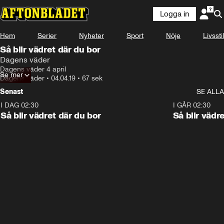
Logga in
Hem
Serier
Nyheter
Sport
Nöje
Livsstil
Så blir vädret där du bor
Dagens väder
Dagens väder 4 april
Se mer
Dagens väder
•
04.04.19
•
67 sek
Senast
SE ALLA
I DAG 02:30
1:06
I GÅR 02:30
Så blir vädret där du bor
Så blir vädr