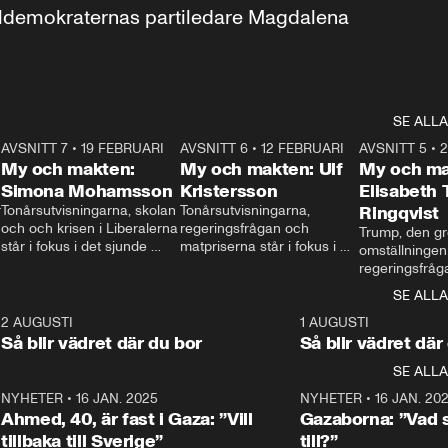
aldemokraternas partiledare Magdalena 
SE ALLA
7
AVSNITT 7
•
19 FEBRUARI
24:30
AVSNITT 6
•
12 FEBRUARI
27:30
AVSNITT 5
•
My och makten:
My och makten: Ulf
My och ma
Simona Mohamsson
Kristersson
Elisabeth
 
Tonårsutvisningarna, skolan 
Tonårsutvisningarna, 
Ringqvist
och och krisen i Liberalerna 
regeringsfrågan och 
Trump, den gr
står i fokus i det sjunde 
matpriserna står i fokus i 
omställningen
avsnittet av ”My och 
det sjätte avsnittet av ”My 
regeringsfråga
makten”. Se när 
och makten”. Se när 
centrum i det 
SE ALLA
Aftonbladets inrikespolitiska 
Aftonbladets inrikespolitiska 
avsnittet av ”
kommentator My 
kommentator My 
6
2 AUGUSTI
1:06
1 AUGUSTI
Makten”. Se nä
Rohwedder ställer 
Rohwedder ställer 
Så blir vädret där du bor
Så blir vädret där
Aftonbladets in
utbildnings- och 
statsminister Ulf Kristersson 
kommentator 
SE ALLA
integrationsminister Simona 
till svars.
Rohwedder stäl
Mohamsson till svars.
Centerpartiets
2
NYHETER
•
16 JAN. 2025
1:01
NYHETER
•
16 JAN. 20
Thand Ring till
Ahmed, 40, är fast i Gaza: ”Vill
Gazaborna: ”Vad s
tillbaka till Sverige”
till?”