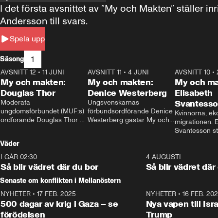
I det första avsnittet av ”My och Makten” ställe
Andersson till svars.
Spela upp
1
Säsong
AVSNITT 12
•
11 JUNI
26:27
AVSNITT 11
•
4 JUNI
23:40
AVSNITT 10
•
My och makten:
My och makten:
My och ma
Douglas Thor
Denice Westerberg
Elisabeth
Moderata 
Ungsvenskarnas 
Svantess
ungdomsförbundet (MUF:s) 
förbundsordförande Denice 
Kvinnorna, ek
ordförande Douglas Thor 
Westerberg gästar My och 
migrationen. E
gästar My och makten. I 
makten. I avsnittet 
Svantesson stäl
avsnittet diskuteras 
diskuteras migrationsfrågan 
när finansmini
Väder
tonårsutvisningarna och hur 
och hur SD ska locka 
Moderaterna ska locka 
kvinnliga väljare. 
I GÅR 02:30
1:06
4 AUGUSTI
väljare till valet i höst. 
Så blir vädret där du bor
Så blir vädret där
Senaste om konflikten i Mellanöstern
NYHETER
•
17 FEB. 2025
0:45
NYHETER
•
16 FEB. 20
500 dagar av krig i Gaza – se
Nya vapen till Isr
förödelsen
Trump