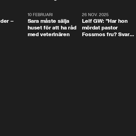
4:24
10 FEBRUARI
4:13
26 NOV. 2025
8:1
der –
Sara måste sälja
Leif GW: ”Har hon
huset för att ha råd
mördat pastor
med veterinären
Fossmos fru? Svar
nej.”