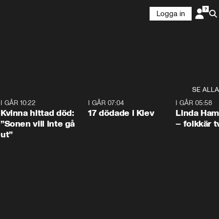
Logga in
SE ALLA
7
I GÅR 10:22
1:12
I GÅR 07:04
0:43
I GÅR 05:58
Kvinna hittad död:
17 dödade i Kiev
Linda Ham
”Sonen vill inte gå
– folkkär t
ut”