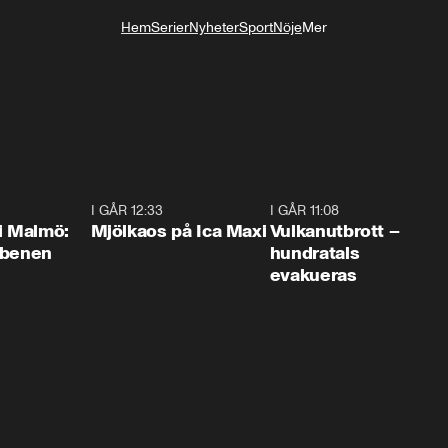
Hem
Serier
Nyheter
Sport
Nöje
Mer
Livsstil
1:10
I GÅR 12:33
0:24
I GÅR 11:08
0:2
i Malmö:
Mjölkaos på Ica Maxi
Vulkanutbrott –
 benen
hundratals
evakueras