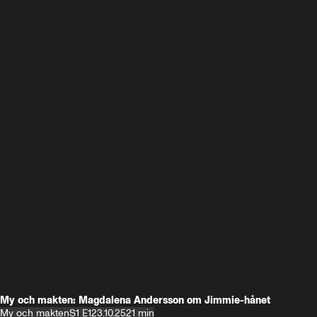
My och makten: Magdalena Andersson om Jimmie-hånet
My och makten
S1 E1
23.10.25
21 min