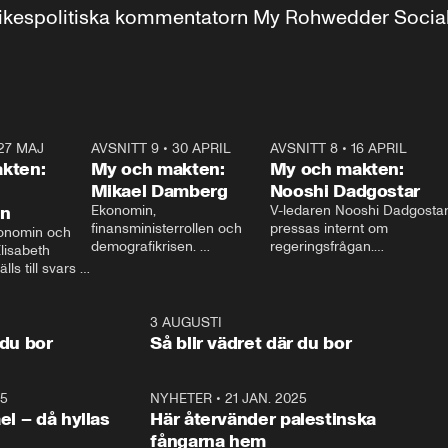
r inrikespolitiska kommentatorn My Rohwedder Soci
27 MAJ
3:51
AVSNITT 9
•
30 APRIL
24:00
AVSNITT 8
•
16 APRIL
25:1
kten:
My och makten:
My och makten:
Mikael Damberg
Nooshi Dadgostar
on
Ekonomin, 
V-ledaren Nooshi Dadgostar
finansministerrollen och 
pressas internt om 
onomin och 
demografikrisen. 
regeringsfrågan.

lisabeth 
Oppositionen ställs till svars 
I Aftonbladets 
ls till svars 
när Socialdemokraternas 
partiledarutfrågning ”My 
stern gästar 
Mikael Damberg gästar My 
och Makten” sätter hon ner 
My och Makten. 
och Makten. 
foten mot kritikerna:

1:06
3 AUGUSTI
1:0
– Vi ställer upp i val. Ska vi 
 du bor
Så blir vädret där du bor
vara med så sitter vi förstås 
25
1:22
NYHETER
•
21 JAN. 2025
0:5
ael – då hyllas
Här återvänder palestinska
fångarna hem