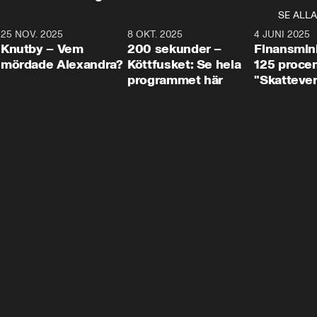
SE ALLA
3
25 NOV. 2025
31:05
8 OKT. 2025
4:29
4 JUNI 2025
Knutby – Vem
200 sekunder –
Finansmin
mördade Alexandra?
Köttfusket: Se hela
125 procent
programmet här
"Skattever
viktig uppg