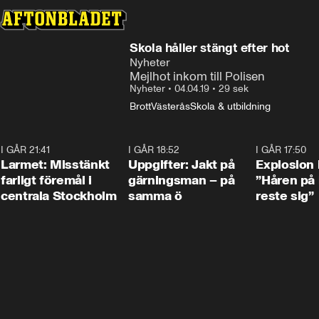
Skola håller stängt efter hot
Nyheter
Mejlhot inkom till Polisen
Nyheter
•
04.04.19
•
29 sek
Brott
Västerås
Skola & utbildning
I GÅR 21:41
0:35
I GÅR 18:52
0:33
I GÅR 17:50
Larmet: Misstänkt
Uppgifter: Jakt på
Explosion 
farligt föremål i
gärningsman – på
”Håren på
centrala Stockholm
samma ö
reste sig”