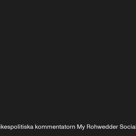
r inrikespolitiska kommentatorn My Rohwedder Soci