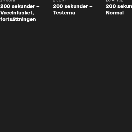
24 JUNI
5:00
2 JUNI
4:23
20 APRIL
200 sekunder –
200 sekunder –
200 sekun
Vaccinfusket,
Testerna
Normal
fortsättningen