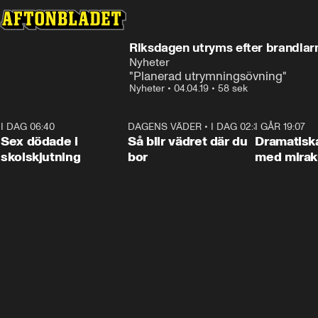
Riksdagen utryms efter brandla
Nyheter
"Planerad utrymningsövning"
Nyheter
•
04.04.19
•
58 sek
I DAG 06:40
0:47
DAGENS VÄDER
•
I DAG 02:30
1:06
I GÅR 19:07
Sex dödade i
Så blir vädret där du
Dramatisk
skolskjutning
bor
med miraku