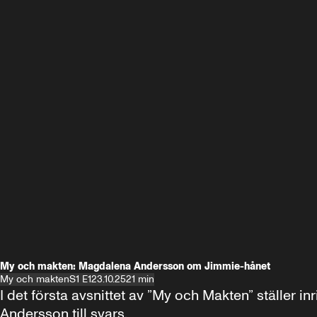
My och makten: Magdalena Andersson om Jimmie-hånet
My och makten
S1 E1
23.10.25
21 min
I det första avsnittet av ”My och Makten” ställe
Andersson till svars.