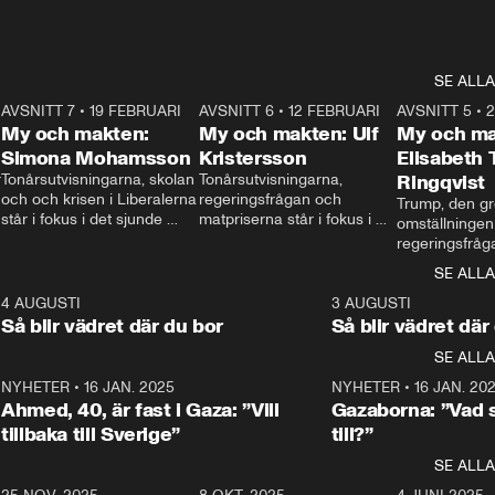
SE ALLA
7
AVSNITT 7
•
19 FEBRUARI
24:30
AVSNITT 6
•
12 FEBRUARI
27:30
AVSNITT 5
•
My och makten:
My och makten: Ulf
My och ma
Simona Mohamsson
Kristersson
Elisabeth
 
Tonårsutvisningarna, skolan 
Tonårsutvisningarna, 
Ringqvist
och och krisen i Liberalerna 
regeringsfrågan och 
Trump, den gr
står i fokus i det sjunde 
matpriserna står i fokus i 
omställningen
avsnittet av ”My och 
det sjätte avsnittet av ”My 
regeringsfråga
makten”. Se när 
och makten”. Se när 
centrum i det 
SE ALLA
Aftonbladets inrikespolitiska 
Aftonbladets inrikespolitiska 
avsnittet av ”
kommentator My 
kommentator My 
6
4 AUGUSTI
1:06
3 AUGUSTI
Makten”. Se nä
Rohwedder ställer 
Rohwedder ställer 
Så blir vädret där du bor
Så blir vädret där
Aftonbladets in
utbildnings- och 
statsminister Ulf Kristersson 
kommentator 
SE ALLA
integrationsminister Simona 
till svars.
Rohwedder stäl
Mohamsson till svars.
Centerpartiets
2
NYHETER
•
16 JAN. 2025
1:01
NYHETER
•
16 JAN. 20
Thand Ring till
Ahmed, 40, är fast i Gaza: ”Vill
Gazaborna: ”Vad s
tillbaka till Sverige”
till?”
SE ALLA