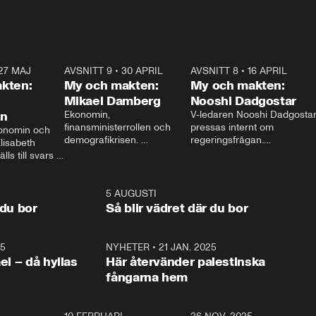
27 MAJ
3:51
AVSNITT 9
•
30 APRIL
24:00
AVSNITT 8
•
16 APRIL
25:1
kten:
My och makten:
My och makten:
Mikael Damberg
Nooshi Dadgostar
on
Ekonomin, 
V-ledaren Nooshi Dadgostar
finansministerrollen och 
pressas internt om 
onomin och 
demografikrisen. 
regeringsfrågan.

lisabeth 
Oppositionen ställs till svars 
I Aftonbladets 
ls till svars 
när Socialdemokraternas 
partiledarutfrågning ”My 
stern gästar 
Mikael Damberg gästar My 
och Makten” sätter hon ner 
My och Makten. 
och Makten. 
foten mot kritikerna:

1:06
5 AUGUSTI
1:0
– Vi ställer upp i val. Ska vi 
 du bor
Så blir vädret där du bor
vara med så sitter vi förstås 
25
1:22
NYHETER
•
21 JAN. 2025
0:5
ael – då hyllas
Här återvänder palestinska
fångarna hem