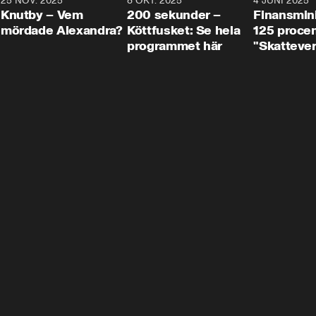
3
25 NOV. 2025
31:05
8 OKT. 2025
4:29
4 JUNI 2025
Knutby – Vem
200 sekunder –
Finansmin
mördade Alexandra?
Köttfusket: Se hela
125 procent
programmet här
"Skattever
viktig uppg