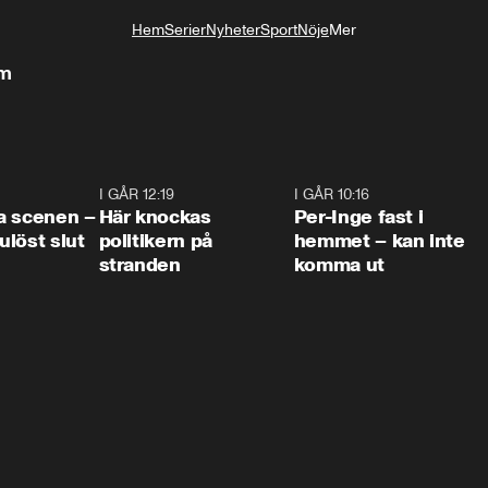
Hem
Serier
Nyheter
Sport
Nöje
Mer
Livsstil
rm
0:42
I GÅR 12:19
0:45
I GÅR 10:16
1:2
a scenen –
Här knockas
Per-Inge fast i
löst slut
politikern på
hemmet – kan inte
stranden
komma ut