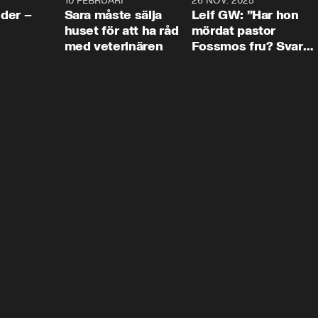
4:24
10 FEBRUARI
4:13
26 NOV. 2025
8:1
der –
Sara måste sälja
Leif GW: ”Har hon
huset för att ha råd
mördat pastor
med veterinären
Fossmos fru? Svar
nej.”