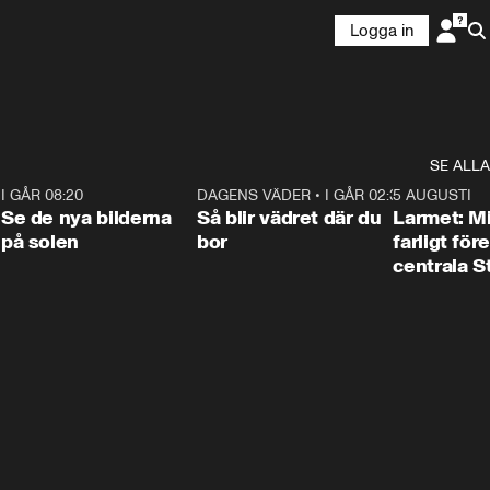
Logga in
SE ALLA
6
I GÅR 08:20
0:31
DAGENS VÄDER
•
I GÅR 02:30
1:06
5 AUGUSTI
Se de nya bilderna
Så blir vädret där du
Larmet: M
på solen
bor
farligt för
centrala 