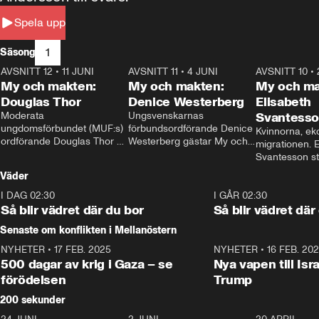
Spela upp
1
Säsong
AVSNITT 12
•
11 JUNI
26:27
AVSNITT 11
•
4 JUNI
23:40
AVSNITT 10
•
My och makten:
My och makten:
My och ma
Douglas Thor
Denice Westerberg
Elisabeth
Moderata 
Ungsvenskarnas 
Svantess
ungdomsförbundet (MUF:s) 
förbundsordförande Denice 
Kvinnorna, ek
ordförande Douglas Thor 
Westerberg gästar My och 
migrationen. E
gästar My och makten. I 
makten. I avsnittet 
Svantesson stäl
avsnittet diskuteras 
diskuteras migrationsfrågan 
när finansmini
Väder
tonårsutvisningarna och hur 
och hur SD ska locka 
Moderaterna ska locka 
kvinnliga väljare. 
I DAG 02:30
1:06
I GÅR 02:30
väljare till valet i höst. 
Så blir vädret där du bor
Så blir vädret där
Senaste om konflikten i Mellanöstern
NYHETER
•
17 FEB. 2025
0:45
NYHETER
•
16 FEB. 20
500 dagar av krig i Gaza – se
Nya vapen till Isr
förödelsen
Trump
200 sekunder