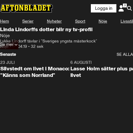
Logga in
Hem
Serier
Nyheter
Sport
Nöje
Livsstil
Linda Lindorffs dotter blir ny tv-profil
Nöje
Lykke Lindorff tävlar i ”Sveriges yngsta mästerkock”
Se mer
Nöje
•
04.04.19
•
32 sek
Senaste
SE ALLA
23 JULI
2:11
6 AUGUSTI
Silvstedt om livet i Monaco:
Lasse Holm sätter plus p
"Känns som Norrland"
livet