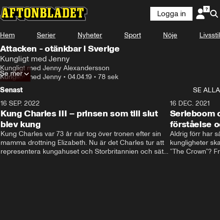
Logga in
Hem
Serier
Nyheter
Sport
Nöje
Livsstil
Attacken - otänkbar i Sverige
Kungligt med Jenny
Kungligt med Jenny Alexandersson
Se mer
Kungligt med Jenny
•
04.04.19
•
78 sek
Senast
SE ALLA
16 SEP. 2022
3:40
16 DEC. 2021
Kung Charles III – prinsen som till slut
Serieboom o
blev kung
förståelse o
Kung Charles var 73 år när tog över tronen efter sin 
Aldrig förr har 
mamma drottning Elizabeth. Nu är det Charles tur att 
kungligheter ska
representera kungahuset och Storbritannien och sätta 
”The Crown”? Frå
sin egen prägel på den kungliga rollen.
Storbritannien. 
förståelse och h
kungahuset komm
kungaserier är 