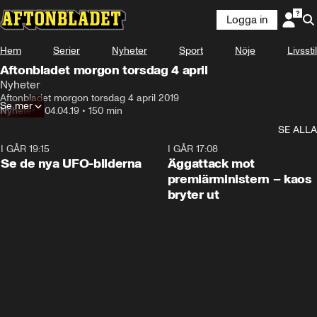
Logga in
Hem
Serier
Nyheter
Sport
Nöje
Livsstil
Aftonbladet morgon torsdag 4 april
Nyheter
Aftonbladet morgon torsdag 4 april 2019
Se mer
Nyheter
•
04.04.19
•
150 min
SE ALLA
I GÅR 19:15
0:36
I GÅR 17:08
Se de nya UFO-bilderna
Äggattack mot
premiärministern – kaos
bryter ut