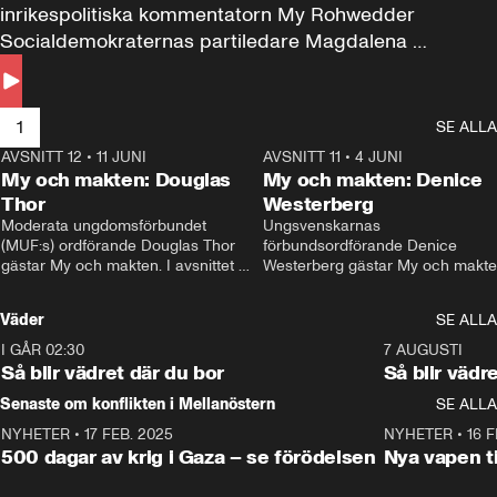
inrikespolitiska kommentatorn My Rohwedder 
Socialdemokraternas partiledare Magdalena 
Andersson till svars.
1
SE ALLA
AVSNITT 12
•
11 JUNI
26:27
AVSNITT 11
•
4 JUNI
2
My och makten: Douglas
My och makten: Denice
Thor
Westerberg
Moderata ungdomsförbundet 
Ungsvenskarnas 
(MUF:s) ordförande Douglas Thor 
förbundsordförande Denice 
gästar My och makten. I avsnittet 
Westerberg gästar My och makten.
diskuteras tonårsutvisningarna och 
avsnittet diskuteras migrationsfrå
hur Moderaterna ska locka väljare till 
och hur SD ska locka kvinnliga 
Väder
SE ALLA
valet i höst. 
väljare. 
I GÅR 02:30
1:06
7 AUGUSTI
Så blir vädret där du bor
Så blir vädr
Senaste om konflikten i Mellanöstern
SE ALLA
NYHETER
•
17 FEB. 2025
0:45
NYHETER
•
16 F
500 dagar av krig i Gaza – se förödelsen
Nya vapen ti