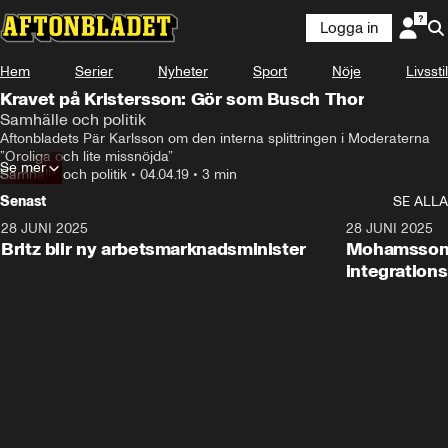
Logga in
Hem
Serier
Nyheter
Sport
Nöje
Livsstil
Kravet på Kristersson: Gör som Busch Thor
Samhälle och politik
Aftonbladets Pär Karlsson om den interna splittringen i Moderaterna 
”Oroliga och lite missnöjda”
Se mer
Samhälle och politik
•
04.04.19
•
3 min
Senast
SE ALLA
28 JUNI 2025
1:48
28 JUNI 2025
Britz blir ny arbetsmarknadsminister
Mohamsson b
integration