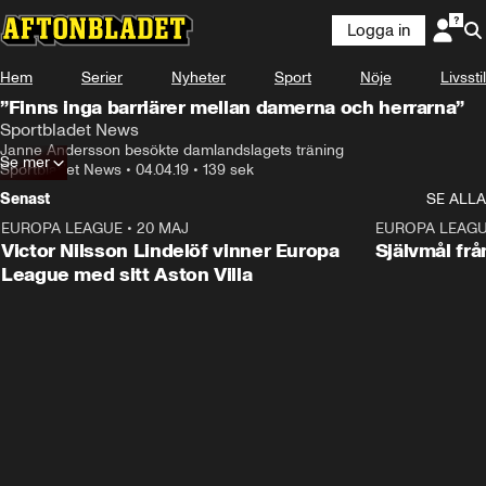
Logga in
Hem
Serier
Nyheter
Sport
Nöje
Livsstil
”Finns inga barriärer mellan damerna och herrarna”
Sportbladet News
Janne Andersson besökte damlandslagets träning
Se mer
Sportbladet News
•
04.04.19
•
139 sek
Senast
SE ALLA
EUROPA LEAGUE
•
20 MAJ
1:32
EUROPA LEAG
Victor Nilsson Lindelöf vinner Europa
Självmål frå
League med sitt Aston Villa