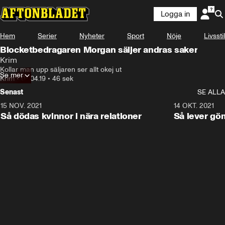
Logga in
Hem
Serier
Nyheter
Sport
Nöje
Livsstil
Blocketbedragaren Morgan säljer andras saker
Krim
Kollar man upp säljaren ser allt okej ut
Se mer
Krim
•
04.04.19
•
46 sek
Senast
SE ALLA
15 NOV. 2021
3:28
14 OKT. 2021
Så dödas kvinnor i nära relationer
Så lever gö