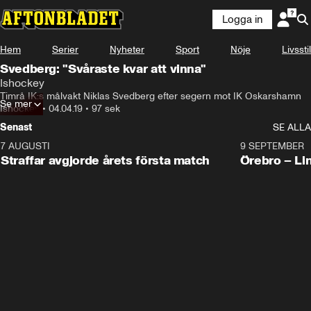
Logga in
Hem
Serier
Nyheter
Sport
Nöje
Livsstil
Svedberg: "Svåraste kvar att vinna"
Ishockey
Timrå IK:s målvakt Niklas Svedberg efter segern mot IK Oskarshamn
Se mer
Ishockey
•
04.04.19
•
97 sek
Senast
SE ALLA
7 AUGUSTI
2:19
9 SEPTEMBER
Plus
Straffar avgjorde årets första match
Örebro – Li