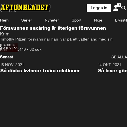
Logga in
Hem
Serier
Nyheter
Sport
Nöje
Livsstil
Försvunnen sexåring är återigen försvunnen
Krim
Timothy Pitzen försvann när han  var på ett vattenland med sin 
mamma
Se mer
Krim
•
04.04.19
•
32 sek
Senast
SE ALLA
15 NOV. 2021
3:28
14 OKT. 2021
Så dödas kvinnor i nära relationer
Så lever gö