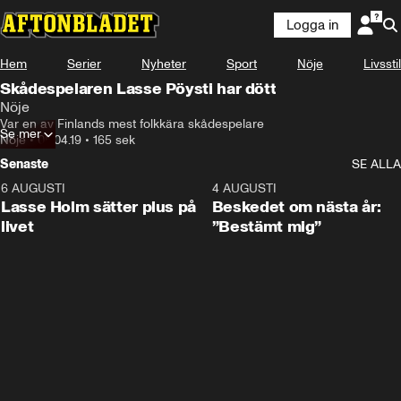
Logga in
Hem
Serier
Nyheter
Sport
Nöje
Livsstil
Skådespelaren Lasse Pöysti har dött
Nöje
Var en av Finlands mest folkkära skådespelare
Se mer
Nöje
•
05.04.19
•
165 sek
Senaste
SE ALLA
6 AUGUSTI
1:04
4 AUGUSTI
Lasse Holm sätter plus på
Beskedet om nästa år:
livet
”Bestämt mig”