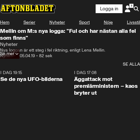
Logga in
Hem
Serier
Nyheter
Sport
Nöje
Livsstil
Mellin om M:s nya logga: "Ful och har nästan alla fel
som finns"
Nyheter
Nya loggan är ett steg i fel riktning, enligt Lena Mellin.
Se mer
Nyheter
•
05.04.19
•
82 sek
SE ALLA
I DAG 19:15
0:36
I DAG 17:08
Se de nya UFO-bilderna
Äggattack mot
premiärministern – kaos
bryter ut