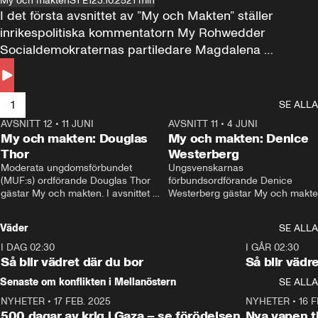
My och makten
S1 E1
23.10.25
21 min
I det första avsnittet av ”My och Makten” ställer 
inrikespolitiska kommentatorn My Rohwedder 
Socialdemokraternas partiledare Magdalena 
Andersson till svars.
1
SE ALLA
AVSNITT 12
•
11 JUNI
26:27
AVSNITT 11
•
4 JUNI
2
My och makten: Douglas
My och makten: Denice
Thor
Westerberg
Moderata ungdomsförbundet 
Ungsvenskarnas 
(MUF:s) ordförande Douglas Thor 
förbundsordförande Denice 
gästar My och makten. I avsnittet 
Westerberg gästar My och makten.
diskuteras tonårsutvisningarna och 
avsnittet diskuteras migrationsfrå
hur Moderaterna ska locka väljare till 
och hur SD ska locka kvinnliga 
Väder
SE ALLA
valet i höst. 
väljare. 
I DAG 02:30
1:06
I GÅR 02:30
Så blir vädret där du bor
Så blir vädr
Senaste om konflikten i Mellanöstern
SE ALLA
NYHETER
•
17 FEB. 2025
0:45
NYHETER
•
16 F
500 dagar av krig i Gaza – se förödelsen
Nya vapen ti