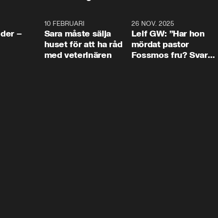
4:24
10 FEBRUARI
4:13
26 NOV. 2025
8:1
der –
Sara måste sälja
Leif GW: ”Har hon
huset för att ha råd
mördat pastor
med veterinären
Fossmos fru? Svar
nej.”