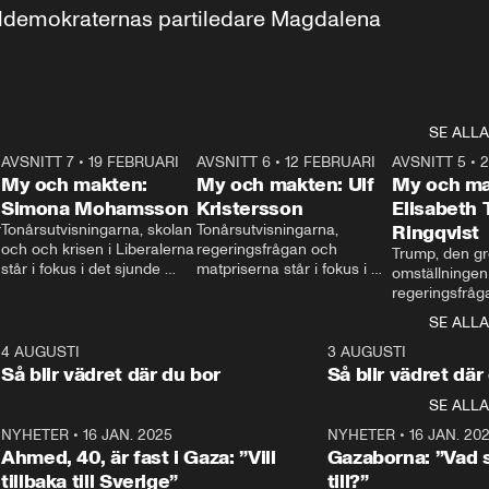
aldemokraternas partiledare Magdalena 
SE ALLA
7
AVSNITT 7
•
19 FEBRUARI
24:30
AVSNITT 6
•
12 FEBRUARI
27:30
AVSNITT 5
•
My och makten:
My och makten: Ulf
My och ma
Simona Mohamsson
Kristersson
Elisabeth
 
Tonårsutvisningarna, skolan 
Tonårsutvisningarna, 
Ringqvist
och och krisen i Liberalerna 
regeringsfrågan och 
Trump, den gr
står i fokus i det sjunde 
matpriserna står i fokus i 
omställningen
avsnittet av ”My och 
det sjätte avsnittet av ”My 
regeringsfråga
makten”. Se när 
och makten”. Se när 
centrum i det 
SE ALLA
Aftonbladets inrikespolitiska 
Aftonbladets inrikespolitiska 
avsnittet av ”
kommentator My 
kommentator My 
6
4 AUGUSTI
1:06
3 AUGUSTI
Makten”. Se nä
Rohwedder ställer 
Rohwedder ställer 
Så blir vädret där du bor
Så blir vädret där
Aftonbladets in
utbildnings- och 
statsminister Ulf Kristersson 
kommentator 
SE ALLA
integrationsminister Simona 
till svars.
Rohwedder stäl
Mohamsson till svars.
Centerpartiets
2
NYHETER
•
16 JAN. 2025
1:01
NYHETER
•
16 JAN. 20
Thand Ring till
Ahmed, 40, är fast i Gaza: ”Vill
Gazaborna: ”Vad s
tillbaka till Sverige”
till?”