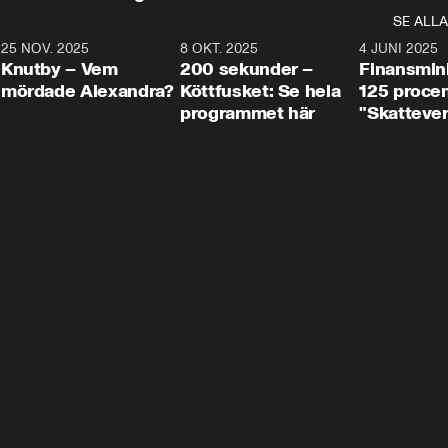
SE ALLA
3
25 NOV. 2025
31:05
8 OKT. 2025
4:29
4 JUNI 2025
Knutby – Vem
200 sekunder –
Finansmin
mördade Alexandra?
Köttfusket: Se hela
125 procent
programmet här
"Skattever
viktig uppg