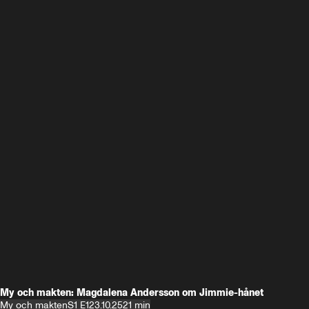
My och makten: Magdalena Andersson om Jimmie-hånet
My och makten
S1 E1
23.10.25
21 min