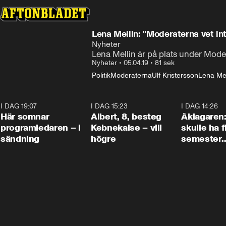
Lena Mellin: "Moderaterna vet int
Nyheter
Lena Mellin är på plats under Mode
Nyheter
•
05.04.19
•
81 sek
Politik
Moderaterna
Ulf Kristersson
Lena Mel
I DAG 19:07
0:45
I DAG 15:23
0:54
I DAG 14:26
Här somnar
Albert, 8, besteg
Åklagaren
programledaren – i
Kebnekaise – vill
skulle ha f
sändning
högre
semester
tillsamma