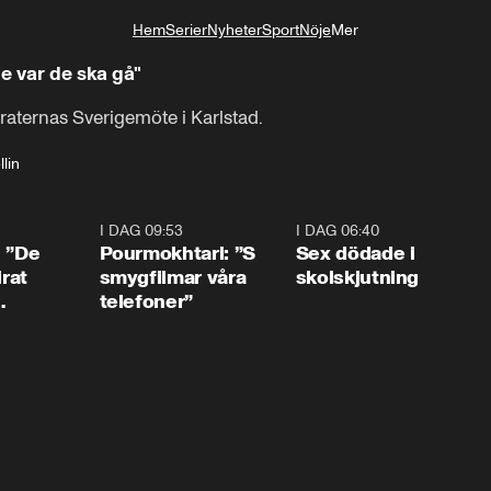
Hem
Serier
Nyheter
Sport
Nöje
Mer
Livsstil
e var de ska gå"
raternas Sverigemöte i Karlstad.
lin
1:54
I DAG 09:53
1:36
I DAG 06:40
0:4
: ”De
Pourmokhtari: ”S
Sex dödade i
irat
smygfilmar våra
skolskjutning
telefoner”
ns”