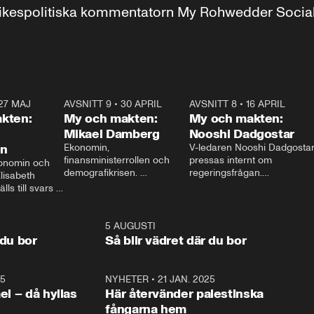
r inrikespolitiska kommentatorn My Rohwedder Soci
27 MAJ
3:51
AVSNITT 9
•
30 APRIL
24:00
AVSNITT 8
•
16 APRIL
25:1
kten:
My och makten:
My och makten:
Mikael Damberg
Nooshi Dadgostar
on
Ekonomin, 
V-ledaren Nooshi Dadgostar
finansministerrollen och 
pressas internt om 
onomin och 
demografikrisen. 
regeringsfrågan.

lisabeth 
Oppositionen ställs till svars 
I Aftonbladets 
ls till svars 
när Socialdemokraternas 
partiledarutfrågning ”My 
stern gästar 
Mikael Damberg gästar My 
och Makten” sätter hon ner 
My och Makten. 
och Makten. 
foten mot kritikerna:

1:06
5 AUGUSTI
1:0
– Vi ställer upp i val. Ska vi 
 du bor
Så blir vädret där du bor
vara med så sitter vi förstås 
25
1:22
NYHETER
•
21 JAN. 2025
0:5
ael – då hyllas
Här återvänder palestinska
fångarna hem