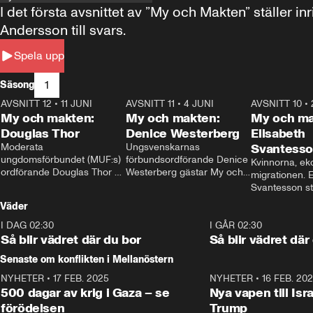
I det första avsnittet av ”My och Makten” ställe
Andersson till svars.
Spela upp
1
Säsong
AVSNITT 12
•
11 JUNI
26:27
AVSNITT 11
•
4 JUNI
23:40
AVSNITT 10
•
My och makten:
My och makten:
My och ma
Douglas Thor
Denice Westerberg
Elisabeth
Moderata 
Ungsvenskarnas 
Svantess
ungdomsförbundet (MUF:s) 
förbundsordförande Denice 
Kvinnorna, ek
ordförande Douglas Thor 
Westerberg gästar My och 
migrationen. E
gästar My och makten. I 
makten. I avsnittet 
Svantesson stäl
avsnittet diskuteras 
diskuteras migrationsfrågan 
när finansmini
Väder
tonårsutvisningarna och hur 
och hur SD ska locka 
Moderaterna ska locka 
kvinnliga väljare. 
I DAG 02:30
1:06
I GÅR 02:30
väljare till valet i höst. 
Så blir vädret där du bor
Så blir vädret där
Senaste om konflikten i Mellanöstern
NYHETER
•
17 FEB. 2025
0:45
NYHETER
•
16 FEB. 20
500 dagar av krig i Gaza – se
Nya vapen till Isr
förödelsen
Trump