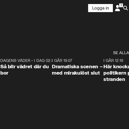
Logga in
SE ALLA
7
DAGENS VÄDER
•
I DAG 02:30
1:06
I GÅR 19:07
0:42
I GÅR 12:19
Så blir vädret där du
Dramatiska scenen –
Här knock
bor
med mirakulöst slut
politikern 
stranden